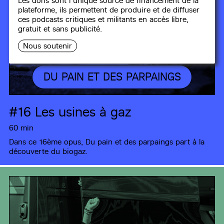
Les dons sont l'unique source de financement de la
plateforme, ils permettent de produire et de diffuser
ces podcasts critiques et militants en accès libre,
gratuit et sans publicité.
Nous soutenir
DU PAIN ET DES PARPAINGS
#16
Les usines à gaz
60 min
Dans ce 16ème opus, Du pain et des parpaings part à la
découverte du biogaz.