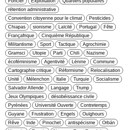
Foncier
Exploitation
Quartiers populaires
rétention administrative
Convention citoyenne pour le climat
Pesticides
Chiapas
sionisme
Laïcité
Portugal
Fête
Françafrique
Cinquième République
Militantisme
Sport
Tactique
Agrochimie
Gramsci
Utopie
Parti
Chili
Nazisme
écoféminisme
Agentivité
Lénine
Commune
Cartographie critique
Réformisme
Relocalisation
Unité
Mélenchon
Italie
Turquie
Socialisme
Salvador Allende
Langage
Trump
Jeux Olympiques
désobéissance civile
Pyrénées
Université Ouverte
Contretemps
Guyane
Frustration
Engels
Ouïghours
Rêve
Inde
Pinochet
antispécisme
Orbán