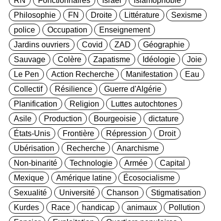
Philosophie
FN
Droite
Littérature
Sexisme
police
Occupation
Enseignement
Jardins ouvriers
Covid
ZAD
Géographie
Sauvage
Colère
Zapatisme
Idéologie
Joie
Le Pen
Action Recherche
Manifestation
Eau
Collectif
Résilience
Guerre d'Algérie
Planification
Religion
Luttes autochtones
Asile
Production
Bourgeoisie
dictature
États-Unis
Frontière
Répression
Droit
Ubérisation
Recherche
Anarchisme
Non-binarité
Technologie
Armée
Capital
Mexique
Amérique latine
Écosocialisme
Sexualité
Université
Chanson
Stigmatisation
Kurdes
Race
handicap
animaux
Pollution