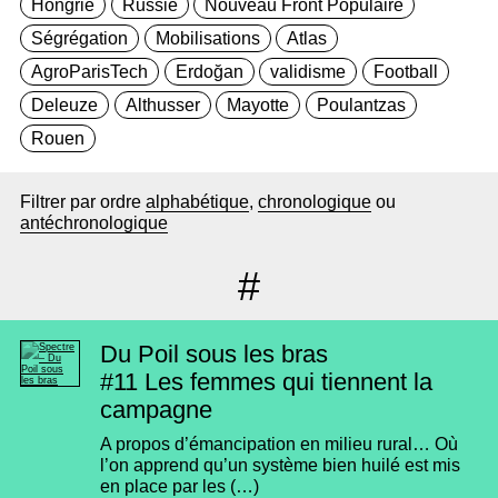
Hongrie
Russie
Nouveau Front Populaire
Ségrégation
Mobilisations
Atlas
AgroParisTech
Erdoğan
validisme
Football
Deleuze
Althusser
Mayotte
Poulantzas
Rouen
Filtrer par ordre
alphabétique
,
chronologique
ou
antéchronologique
#
Du Poil sous les bras
#11
Les femmes qui tiennent la
campagne
A propos d’émancipation en milieu rural… Où
l’on apprend qu’un système bien huilé est mis
en place par les (…)