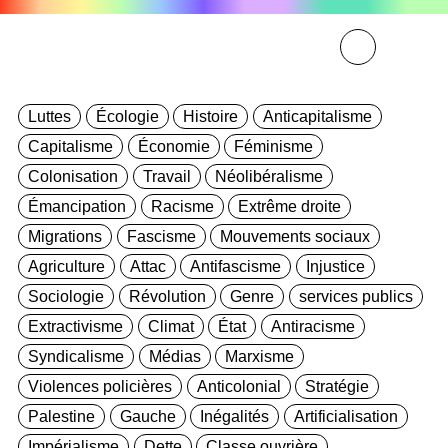
Luttes
Écologie
Histoire
Anticapitalisme
Capitalisme
Économie
Féminisme
Colonisation
Travail
Néolibéralisme
Émancipation
Racisme
Extrême droite
Migrations
Fascisme
Mouvements sociaux
Agriculture
Attac
Antifascisme
Injustice
Sociologie
Révolution
Genre
services publics
Extractivisme
Climat
État
Antiracisme
Syndicalisme
Médias
Marxisme
Violences policières
Anticolonial
Stratégie
Palestine
Gauche
Inégalités
Artificialisation
Impérialisme
Dette
Classe ouvrière