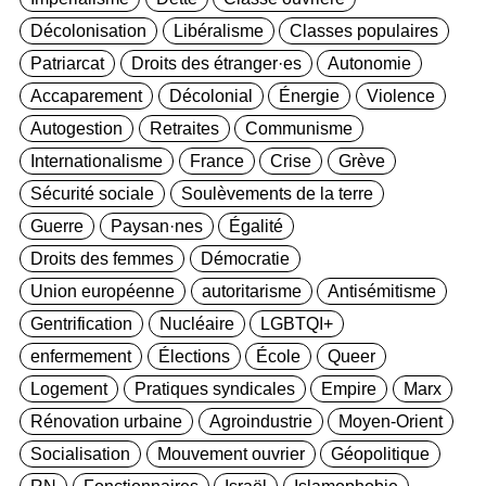
Décolonisation
Libéralisme
Classes populaires
Patriarcat
Droits des étranger·es
Autonomie
Accaparement
Décolonial
Énergie
Violence
Autogestion
Retraites
Communisme
Internationalisme
France
Crise
Grève
Sécurité sociale
Soulèvements de la terre
Guerre
Paysan·nes
Égalité
Droits des femmes
Démocratie
Union européenne
autoritarisme
Antisémitisme
Gentrification
Nucléaire
LGBTQI+
enfermement
Élections
École
Queer
Logement
Pratiques syndicales
Empire
Marx
Rénovation urbaine
Agroindustrie
Moyen-Orient
Socialisation
Mouvement ouvrier
Géopolitique
RN
Fonctionnaires
Israël
Islamophobie