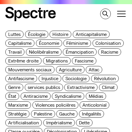
Luttes
Écologie
Histoire
Anticapitalisme
Capitalisme
Économie
Féminisme
Colonisation
Travail
Néolibéralisme
Émancipation
Racisme
Extrême droite
Migrations
Fascisme
Mouvements sociaux
Agriculture
Attac
Antifascisme
Injustice
Sociologie
Révolution
Genre
services publics
Extractivisme
Climat
État
Antiracisme
Syndicalisme
Médias
Marxisme
Violences policières
Anticolonial
Stratégie
Palestine
Gauche
Inégalités
Artificialisation
Impérialisme
Dette
Classe ouvrière
Décolonisation
Libéralisme