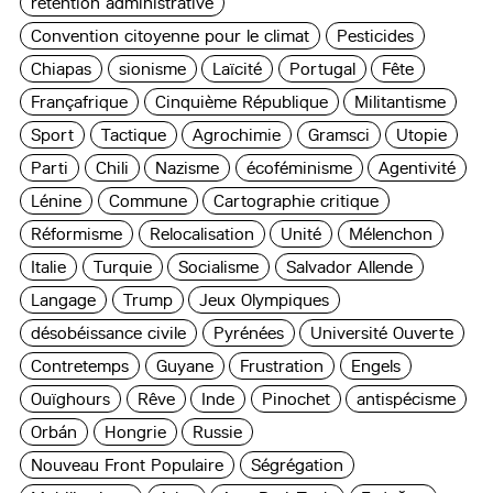
rétention administrative
Convention citoyenne pour le climat
Pesticides
Chiapas
sionisme
Laïcité
Portugal
Fête
Françafrique
Cinquième République
Militantisme
Sport
Tactique
Agrochimie
Gramsci
Utopie
Parti
Chili
Nazisme
écoféminisme
Agentivité
Lénine
Commune
Cartographie critique
Réformisme
Relocalisation
Unité
Mélenchon
Italie
Turquie
Socialisme
Salvador Allende
Langage
Trump
Jeux Olympiques
désobéissance civile
Pyrénées
Université Ouverte
Contretemps
Guyane
Frustration
Engels
Ouïghours
Rêve
Inde
Pinochet
antispécisme
Orbán
Hongrie
Russie
Nouveau Front Populaire
Ségrégation