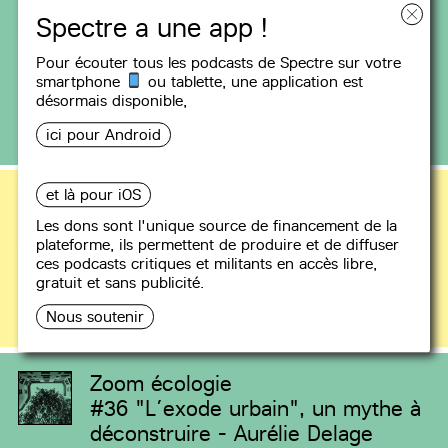
#53
Contre la ville durable avec
Spectre a une app !
Matthieu Adam - en public à la
Pour écouter tous les podcasts de Spectre sur votre
librairie Michèle Firk
smartphone
ou tablette, une
application
est
Émission enregistrée en public au café-librairie
désormais disponible,
Michèle Firk à Montreuil le 24 janvier 2025. On
ici pour Android
reçoit Matthieu Adam, (…)
et là pour iOS
Les Oreilles Loin du Front
#58
Les naufragés du Grand Paris
Les dons sont l'unique source de financement de la
plateforme, ils permettent de produire et de diffuser
Express - avec Anne Clerval
ces podcasts critiques et militants en accès libre,
Ce soir, on a parlé avec la géographe Anne
gratuit et sans publicité.
Clerval de l’immense projet de renouvellement
Nous soutenir
urbain qui se proﬁle avec le (…)
Zoom écologie
#36
"L’exode urbain", un mythe à
déconstruire - Aurélie Delage