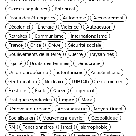
Classes populaires
Patriarcat
Droits des étranger·es
Autonomie
Accaparement
Décolonial
Énergie
Violence
Autogestion
Retraites
Communisme
Internationalisme
France
Crise
Grève
Sécurité sociale
Soulèvements de la terre
Guerre
Paysan·nes
Égalité
Droits des femmes
Démocratie
Union européenne
autoritarisme
Antisémitisme
Gentrification
Nucléaire
LGBTQI+
enfermement
Élections
École
Queer
Logement
Pratiques syndicales
Empire
Marx
Rénovation urbaine
Agroindustrie
Moyen-Orient
Socialisation
Mouvement ouvrier
Géopolitique
RN
Fonctionnaires
Israël
Islamophobie