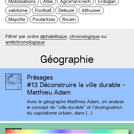
Mobilisations
Atlas
AgroParisTech
Erdoğan
validisme
Football
Deleuze
Althusser
Mayotte
Poulantzas
Rouen
Filtrer par ordre
alphabétique
,
chronologique
ou
antéchronologique
Géographie
Présages
#13
Déconstruire la ville durable -
Matthieu Adam
Avec le géographe Matthieu Adam, on analyse
le concept de “ville durable” et l’écologisation
du capitalisme urbain, dans (…)
Zoom écologie