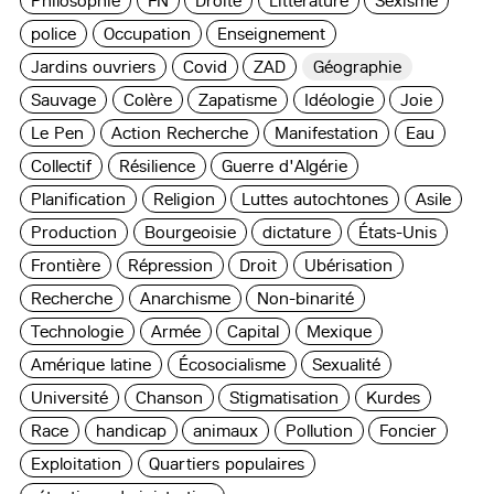
Philosophie
FN
Droite
Littérature
Sexisme
police
Occupation
Enseignement
Jardins ouvriers
Covid
ZAD
Géographie
Sauvage
Colère
Zapatisme
Idéologie
Joie
Le Pen
Action Recherche
Manifestation
Eau
Collectif
Résilience
Guerre d'Algérie
Planification
Religion
Luttes autochtones
Asile
Production
Bourgeoisie
dictature
États-Unis
Frontière
Répression
Droit
Ubérisation
Recherche
Anarchisme
Non-binarité
Technologie
Armée
Capital
Mexique
Amérique latine
Écosocialisme
Sexualité
Université
Chanson
Stigmatisation
Kurdes
Race
handicap
animaux
Pollution
Foncier
Exploitation
Quartiers populaires