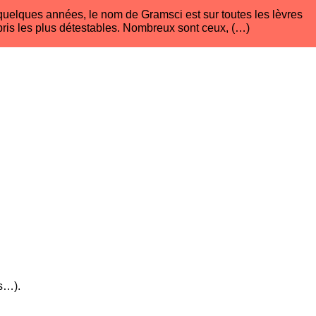
uelques années, le nom de Gramsci est sur toutes les lèvres
ris les plus détestables. Nombreux sont ceux, (…)
s…).