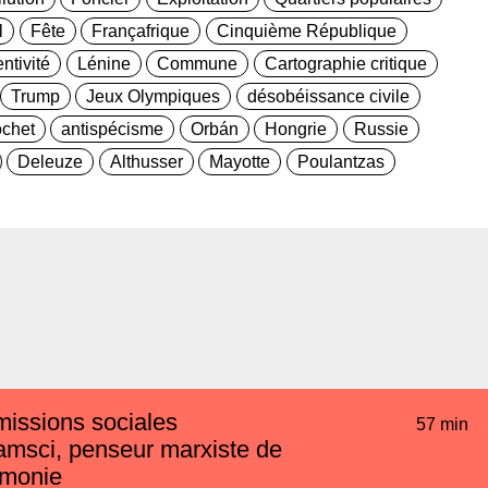
l
Fête
Françafrique
Cinquième République
ntivité
Lénine
Commune
Cartographie critique
Trump
Jeux Olympiques
désobéissance civile
ochet
antispécisme
Orbán
Hongrie
Russie
Deleuze
Althusser
Mayotte
Poulantzas
missions sociales
57 min
msci, penseur marxiste de
émonie