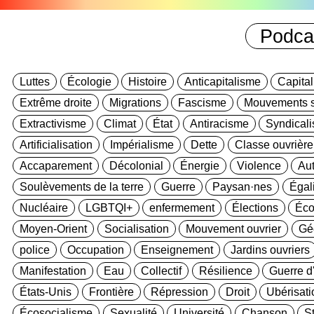
Podca
Luttes
Écologie
Histoire
Anticapitalisme
Capita
Extrême droite
Migrations
Fascisme
Mouvements s
Extractivisme
Climat
État
Antiracisme
Syndical
Artificialisation
Impérialisme
Dette
Classe ouvrière
Accaparement
Décolonial
Énergie
Violence
Au
Soulèvements de la terre
Guerre
Paysan·nes
Égal
Nucléaire
LGBTQI+
enfermement
Élections
Éco
Moyen-Orient
Socialisation
Mouvement ouvrier
Gé
police
Occupation
Enseignement
Jardins ouvriers
Manifestation
Eau
Collectif
Résilience
Guerre d
États-Unis
Frontière
Répression
Droit
Ubérisati
Écosocialisme
Sexualité
Université
Chanson
S