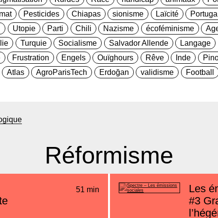
imat
Pesticides
Chiapas
sionisme
Laïcité
Portuga
i
Utopie
Parti
Chili
Nazisme
écoféminisme
Age
alie
Turquie
Socialisme
Salvador Allende
Langage
e
Frustration
Engels
Ouïghours
Rêve
Inde
Pin
Atlas
AgroParisTech
Erdoğan
validisme
Football
ogique
Réformisme
Les é
51 min
te
#3
Gra
l’hég