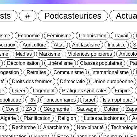
sts
#
Podcasteurices
Actua
lisme
Économie
Féminisme
Colonisation
Travail
ociaux
Agriculture
Attac
Antifascisme
Injustice
S
isme
Médias
Marxisme
Violences policières
Anticolo
Décolonisation
Libéralisme
Classes populaires
Pat
togestion
Retraites
Communisme
Internationalisme
ité
Droits des femmes
Démocratie
Union européenne
le
Queer
Logement
Pratiques syndicales
Empire
opolitique
RN
Fonctionnaires
Israël
Islamophobie
Covid
ZAD
Géographie
Sauvage
Colère
Zapa
'Algérie
Planification
Religion
Luttes autochtones
As
on
Recherche
Anarchisme
Non-binarité
Technologi
tigmatisation
Kurdes
Race
handicap
animaux
Pol