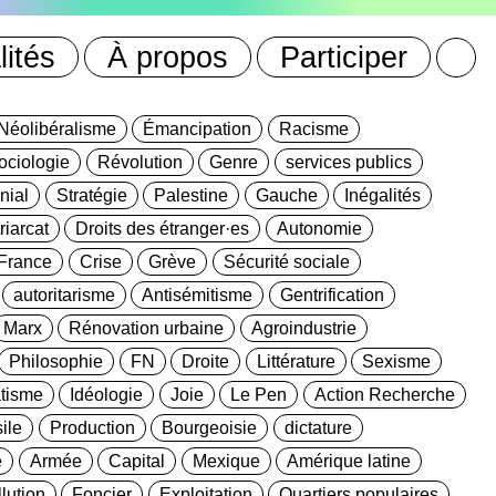
lités
À propos
Participer
Néolibéralisme
Émancipation
Racisme
ociologie
Révolution
Genre
services publics
nial
Stratégie
Palestine
Gauche
Inégalités
riarcat
Droits des étranger·es
Autonomie
France
Crise
Grève
Sécurité sociale
autoritarisme
Antisémitisme
Gentrification
Marx
Rénovation urbaine
Agroindustrie
Philosophie
FN
Droite
Littérature
Sexisme
tisme
Idéologie
Joie
Le Pen
Action Recherche
ile
Production
Bourgeoisie
dictature
e
Armée
Capital
Mexique
Amérique latine
lution
Foncier
Exploitation
Quartiers populaires