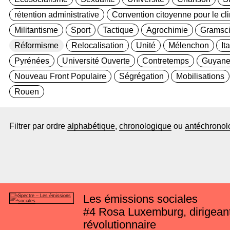
rétention administrative
Convention citoyenne pour le cl
Militantisme
Sport
Tactique
Agrochimie
Gramsc
Réformisme
Relocalisation
Unité
Mélenchon
It
Pyrénées
Université Ouverte
Contretemps
Guyan
Nouveau Front Populaire
Ségrégation
Mobilisations
Rouen
Filtrer par ordre
alphabétique
,
chronologique
ou
antéchronol
Les émissions sociales
#4
Rosa Luxemburg, dirigean
révolutionnaire