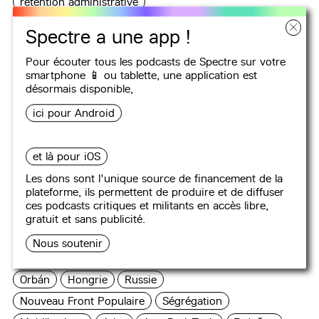
rétention administrative
Convention citoyenne pour le climat
Pesticides
Spectre a une app !
Chiapas
sionisme
Laïcité
Portugal
Fête
Pour écouter tous les podcasts de Spectre sur votre
Françafrique
Cinquième République
Militantisme
smartphone 📱 ou tablette, une
application
est
Sport
Tactique
Agrochimie
Gramsci
Utopie
désormais disponible,
Parti
Chili
Nazisme
écoféminisme
Agentivité
ici pour Android
Lénine
Commune
Cartographie critique
Réformisme
Relocalisation
Unité
Mélenchon
et là pour iOS
Italie
Turquie
Socialisme
Salvador Allende
Les dons sont l'unique source de financement de la
plateforme, ils permettent de produire et de diffuser
Langage
Trump
Jeux Olympiques
ces podcasts critiques et militants en accès libre,
désobéissance civile
Pyrénées
Université Ouverte
gratuit et sans publicité.
Contretemps
Guyane
Frustration
Engels
Nous soutenir
Ouïghours
Rêve
Inde
Pinochet
antispécisme
Orbán
Hongrie
Russie
Nouveau Front Populaire
Ségrégation