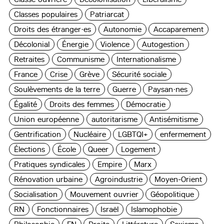
Classes populaires
Patriarcat
Droits des étranger·es
Autonomie
Accaparement
Décolonial
Énergie
Violence
Autogestion
Retraites
Communisme
Internationalisme
France
Crise
Grève
Sécurité sociale
Soulèvements de la terre
Guerre
Paysan·nes
Égalité
Droits des femmes
Démocratie
Union européenne
autoritarisme
Antisémitisme
Gentrification
Nucléaire
LGBTQI+
enfermement
Élections
École
Queer
Logement
Pratiques syndicales
Empire
Marx
Rénovation urbaine
Agroindustrie
Moyen-Orient
Socialisation
Mouvement ouvrier
Géopolitique
RN
Fonctionnaires
Israël
Islamophobie