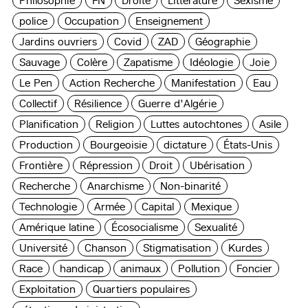
Philosophie
FN
Droite
Littérature
Sexisme
police
Occupation
Enseignement
Jardins ouvriers
Covid
ZAD
Géographie
Sauvage
Colère
Zapatisme
Idéologie
Joie
Le Pen
Action Recherche
Manifestation
Eau
Collectif
Résilience
Guerre d'Algérie
Planification
Religion
Luttes autochtones
Asile
Production
Bourgeoisie
dictature
États-Unis
Frontière
Répression
Droit
Ubérisation
Recherche
Anarchisme
Non-binarité
Technologie
Armée
Capital
Mexique
Amérique latine
Écosocialisme
Sexualité
Université
Chanson
Stigmatisation
Kurdes
Race
handicap
animaux
Pollution
Foncier
Exploitation
Quartiers populaires