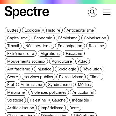
Luttes
Écologie
Histoire
Anticapitalisme
Capitalisme
Économie
Féminisme
Colonisation
Travail
Néolibéralisme
Émancipation
Racisme
Extrême droite
Migrations
Fascisme
Mouvements sociaux
Agriculture
Attac
Antifascisme
Injustice
Sociologie
Révolution
Genre
services publics
Extractivisme
Climat
État
Antiracisme
Syndicalisme
Médias
Marxisme
Violences policières
Anticolonial
Stratégie
Palestine
Gauche
Inégalités
Artificialisation
Impérialisme
Dette
Classe ouvrière
Décolonisation
Libéralisme