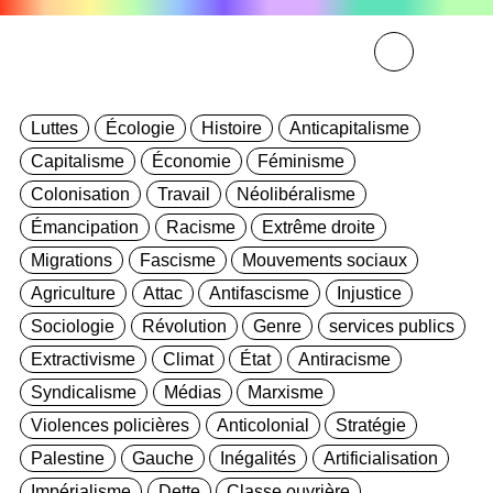
Luttes
Écologie
Histoire
Anticapitalisme
Capitalisme
Économie
Féminisme
Colonisation
Travail
Néolibéralisme
Émancipation
Racisme
Extrême droite
Migrations
Fascisme
Mouvements sociaux
Agriculture
Attac
Antifascisme
Injustice
Sociologie
Révolution
Genre
services publics
Extractivisme
Climat
État
Antiracisme
Syndicalisme
Médias
Marxisme
Violences policières
Anticolonial
Stratégie
Palestine
Gauche
Inégalités
Artificialisation
Impérialisme
Dette
Classe ouvrière