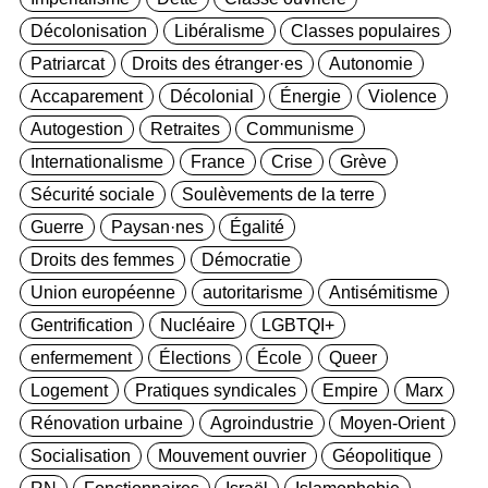
Décolonisation
Libéralisme
Classes populaires
Patriarcat
Droits des étranger·es
Autonomie
Accaparement
Décolonial
Énergie
Violence
Autogestion
Retraites
Communisme
Internationalisme
France
Crise
Grève
Sécurité sociale
Soulèvements de la terre
Guerre
Paysan·nes
Égalité
Droits des femmes
Démocratie
Union européenne
autoritarisme
Antisémitisme
Gentrification
Nucléaire
LGBTQI+
enfermement
Élections
École
Queer
Logement
Pratiques syndicales
Empire
Marx
Rénovation urbaine
Agroindustrie
Moyen-Orient
Socialisation
Mouvement ouvrier
Géopolitique
RN
Fonctionnaires
Israël
Islamophobie