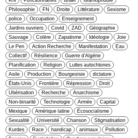
Philosophie
FN
Droite
Littérature
Sexisme
police
Occupation
Enseignement
Jardins ouvriers
Covid
ZAD
Géographie
Sauvage
Colère
Zapatisme
Idéologie
Joie
Le Pen
Action Recherche
Manifestation
Eau
Collectif
Résilience
Guerre d'Algérie
Planification
Religion
Luttes autochtones
Asile
Production
Bourgeoisie
dictature
États-Unis
Frontière
Répression
Droit
Ubérisation
Recherche
Anarchisme
Non-binarité
Technologie
Armée
Capital
Mexique
Amérique latine
Écosocialisme
Sexualité
Université
Chanson
Stigmatisation
Kurdes
Race
handicap
animaux
Pollution