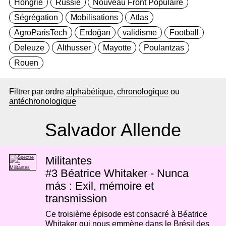
Hongrie
Russie
Nouveau Front Populaire
Ségrégation
Mobilisations
Atlas
AgroParisTech
Erdoğan
validisme
Football
Deleuze
Althusser
Mayotte
Poulantzas
Rouen
Filtrer par ordre
alphabétique
,
chronologique
ou
antéchronologique
Salvador Allende
Militantes
#3
Béatrice Whitaker - Nunca
más : Exil, mémoire et
transmission
Ce troisième épisode est consacré à Béatrice
Whitaker qui nous emmène dans le Brésil des