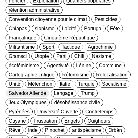
Foncier
Exploitation
Quartiers populaires
rétention administrative
Convention citoyenne pour le climat
Pesticides
Chiapas
sionisme
Laïcité
Portugal
Fête
Françafrique
Cinquième République
Militantisme
Sport
Tactique
Agrochimie
Gramsci
Utopie
Parti
Chili
Nazisme
écoféminisme
Agentivité
Lénine
Commune
Cartographie critique
Réformisme
Relocalisation
Unité
Mélenchon
Italie
Turquie
Socialisme
Salvador Allende
Langage
Trump
Jeux Olympiques
désobéissance civile
Pyrénées
Université Ouverte
Contretemps
Guyane
Frustration
Engels
Ouïghours
Rêve
Inde
Pinochet
antispécisme
Orbán