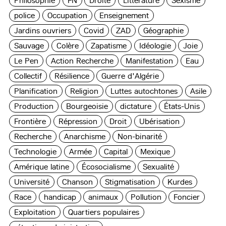
Philosophie
FN
Droite
Littérature
Sexisme
police
Occupation
Enseignement
Jardins ouvriers
Covid
ZAD
Géographie
Sauvage
Colère
Zapatisme
Idéologie
Joie
Le Pen
Action Recherche
Manifestation
Eau
Collectif
Résilience
Guerre d'Algérie
Planification
Religion
Luttes autochtones
Asile
Production
Bourgeoisie
dictature
États-Unis
Frontière
Répression
Droit
Ubérisation
Recherche
Anarchisme
Non-binarité
Technologie
Armée
Capital
Mexique
Amérique latine
Écosocialisme
Sexualité
Université
Chanson
Stigmatisation
Kurdes
Race
handicap
animaux
Pollution
Foncier
Exploitation
Quartiers populaires