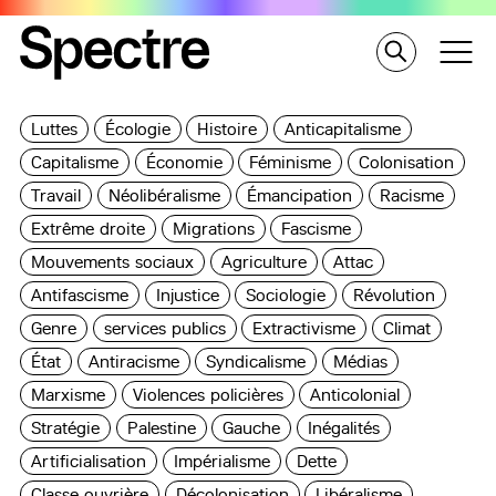
Luttes
Écologie
Histoire
Anticapitalisme
Capitalisme
Économie
Féminisme
Colonisation
Travail
Néolibéralisme
Émancipation
Racisme
Extrême droite
Migrations
Fascisme
Mouvements sociaux
Agriculture
Attac
Antifascisme
Injustice
Sociologie
Révolution
Genre
services publics
Extractivisme
Climat
État
Antiracisme
Syndicalisme
Médias
Marxisme
Violences policières
Anticolonial
Stratégie
Palestine
Gauche
Inégalités
Artificialisation
Impérialisme
Dette
Classe ouvrière
Décolonisation
Libéralisme