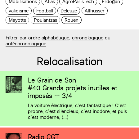
Mobilisations
Atlas
AgroParisTech
Erdoğan
validisme
Football
Deleuze
Althusser
Mayotte
Poulantzas
Rouen
Filtrer par ordre
alphabétique
,
chronologique
ou
antéchronologique
Relocalisation
Le Grain de Son
#40
Grands projets inutiles et
imposés -- 3/4
La voiture électrique, c’est fantastique ! C’est
propre, c’est silencieux, c’est inodore, et puis
c’est moderne, (…)
Radio CGT