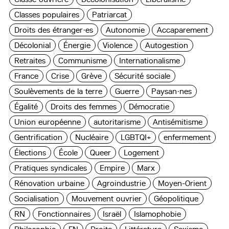
Classes populaires
Patriarcat
Droits des étranger·es
Autonomie
Accaparement
Décolonial
Énergie
Violence
Autogestion
Retraites
Communisme
Internationalisme
France
Crise
Grève
Sécurité sociale
Soulèvements de la terre
Guerre
Paysan·nes
Égalité
Droits des femmes
Démocratie
Union européenne
autoritarisme
Antisémitisme
Gentrification
Nucléaire
LGBTQI+
enfermement
Élections
École
Queer
Logement
Pratiques syndicales
Empire
Marx
Rénovation urbaine
Agroindustrie
Moyen-Orient
Socialisation
Mouvement ouvrier
Géopolitique
RN
Fonctionnaires
Israël
Islamophobie