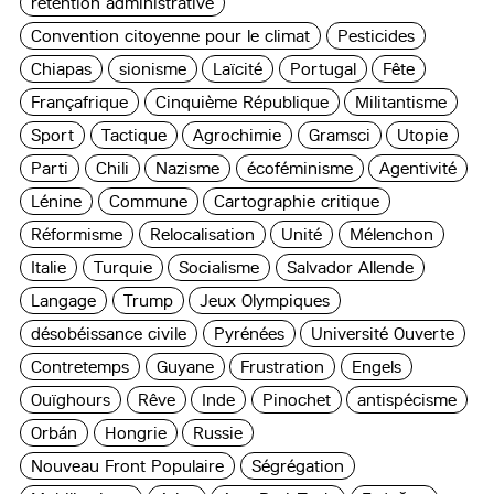
rétention administrative
Convention citoyenne pour le climat
Pesticides
Chiapas
sionisme
Laïcité
Portugal
Fête
Françafrique
Cinquième République
Militantisme
Sport
Tactique
Agrochimie
Gramsci
Utopie
Parti
Chili
Nazisme
écoféminisme
Agentivité
Lénine
Commune
Cartographie critique
Réformisme
Relocalisation
Unité
Mélenchon
Italie
Turquie
Socialisme
Salvador Allende
Langage
Trump
Jeux Olympiques
désobéissance civile
Pyrénées
Université Ouverte
Contretemps
Guyane
Frustration
Engels
Ouïghours
Rêve
Inde
Pinochet
antispécisme
Orbán
Hongrie
Russie
Nouveau Front Populaire
Ségrégation