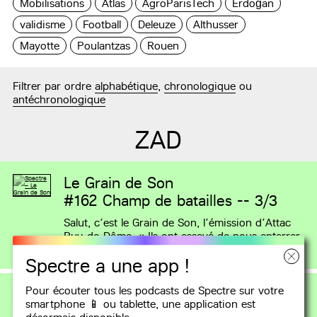
Mobilisations
Atlas
AgroParisTech
Erdoğan
validisme
Football
Deleuze
Althusser
Mayotte
Poulantzas
Rouen
Filtrer par ordre
alphabétique
,
chronologique
ou
antéchronologique
ZAD
Le Grain de Son
#162
Champ de batailles -- 3/3
Salut, c’est le Grain de Son, l’émission d’Attac
Puy-de-Dôme. « Ils ont essayé de nous enterrer.
Ils ne savaient (…)
Spectre a une app !
Pour écouter tous les podcasts de Spectre sur votre
Le Grain de Son
smartphone 📱 ou tablette, une
application
est
#161
Champ de batailles -- 2/3