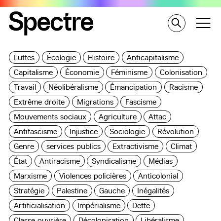
Luttes
Écologie
Histoire
Anticapitalisme
Capitalisme
Économie
Féminisme
Colonisation
Travail
Néolibéralisme
Émancipation
Racisme
Extrême droite
Migrations
Fascisme
Mouvements sociaux
Agriculture
Attac
Antifascisme
Injustice
Sociologie
Révolution
Genre
services publics
Extractivisme
Climat
État
Antiracisme
Syndicalisme
Médias
Marxisme
Violences policières
Anticolonial
Stratégie
Palestine
Gauche
Inégalités
Artificialisation
Impérialisme
Dette
Classe ouvrière
Décolonisation
Libéralisme