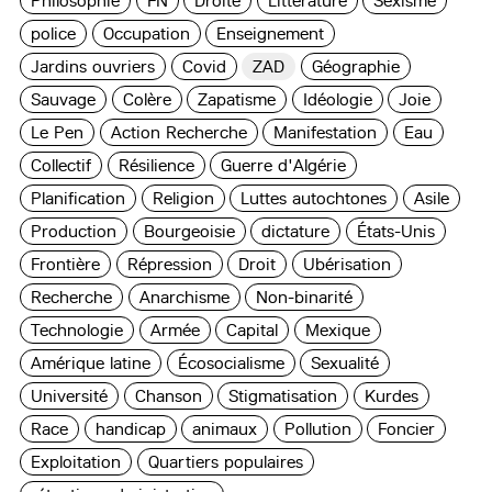
Philosophie
FN
Droite
Littérature
Sexisme
police
Occupation
Enseignement
Jardins ouvriers
Covid
ZAD
Géographie
Sauvage
Colère
Zapatisme
Idéologie
Joie
Le Pen
Action Recherche
Manifestation
Eau
Collectif
Résilience
Guerre d'Algérie
Planification
Religion
Luttes autochtones
Asile
Production
Bourgeoisie
dictature
États-Unis
Frontière
Répression
Droit
Ubérisation
Recherche
Anarchisme
Non-binarité
Technologie
Armée
Capital
Mexique
Amérique latine
Écosocialisme
Sexualité
Université
Chanson
Stigmatisation
Kurdes
Race
handicap
animaux
Pollution
Foncier
Exploitation
Quartiers populaires