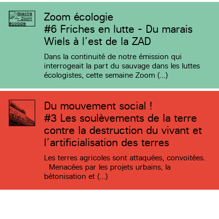
Zoom écologie
#6
Friches en lutte - Du marais
Wiels à l’est de la ZAD
Dans la continuité de notre émission qui
interrogeait la part du sauvage dans les luttes
écologistes, cette semaine Zoom (…)
Du mouvement social !
#3
Les soulèvements de la terre
contre la destruction du vivant et
l’artificialisation des terres
Les terres agricoles sont attaquées, convoitées.
Menacées par les projets urbains, la
bétonisation et (…)