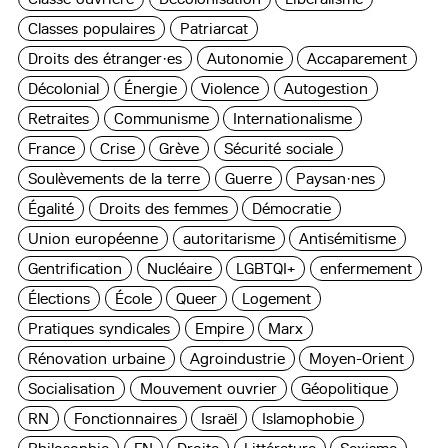
Classes populaires
Patriarcat
Droits des étranger·es
Autonomie
Accaparement
Décolonial
Énergie
Violence
Autogestion
Retraites
Communisme
Internationalisme
France
Crise
Grève
Sécurité sociale
Soulèvements de la terre
Guerre
Paysan·nes
Égalité
Droits des femmes
Démocratie
Union européenne
autoritarisme
Antisémitisme
Gentrification
Nucléaire
LGBTQI+
enfermement
Élections
École
Queer
Logement
Pratiques syndicales
Empire
Marx
Rénovation urbaine
Agroindustrie
Moyen-Orient
Socialisation
Mouvement ouvrier
Géopolitique
RN
Fonctionnaires
Israël
Islamophobie