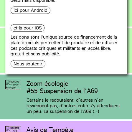
désormais disponible,
Salut, c’est le Grain de Son, l’émission d’Attac
ici pour Android
Puy-de-Dôme. « Donnez-moi un point fixe et un
levier, et je (…)
et là pour iOS
Le Grain de Son
Les dons sont l'unique source de financement de la
plateforme, ils permettent de produire et de diffuser
#160
Champ de batailles -- 1/3
ces podcasts critiques et militants en accès libre,
Amis auditrices et auditeurs, bienvenue à bord
gratuit et sans publicité.
du Grain de Son, l’émission d’Attac Puy-de-
Nous soutenir
Dôme, une émission 100% (…)
Zoom écologie
#55
Suspension de l’A69
Certains le redoutaient, d’autres n’en
reviennent pas, d’autres enfin s’y attendaient
un peu. La suspension de l’A69 (…)
Avis de Tempête