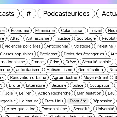
casts
#
Podcasteurices
Actua
sme
Économie
Féminisme
Colonisation
Travail
Néol
ure
Attac
Antifascisme
Injustice
Sociologie
Révolut
Violences policières
Anticolonial
Stratégie
Palestine
Classes populaires
Patriarcat
Droits des étranger·es
Aut
ernationalisme
France
Crise
Grève
Sécurité sociale
éenne
autoritarisme
Antisémitisme
Gentrification
Nucl
rx
Rénovation urbaine
Agroindustrie
Moyen-Orient
S
N
Droite
Littérature
Sexisme
police
Occupation
Joie
Le Pen
Action Recherche
Manifestation
Eau
rgeoisie
dictature
États-Unis
Frontière
Répression
e
Amérique latine
Écosocialisme
Sexualité
Université
Quartiers populaires
rétention administrative
Conventio