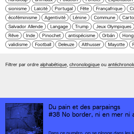
sionisme
Laïcité
Portugal
Fête
Françafrique
C
écoféminisme
Agentivité
Lénine
Commune
Carto
Salvador Allende
Langage
Trump
Jeux Olympiques
Rêve
Inde
Pinochet
antispécisme
Orbán
Hong
validisme
Football
Deleuze
Althusser
Mayotte
Filtrer par ordre
alphabétique
,
chronologique
ou
antéchronol
Du pain et des parpaings
#38
No border, ni en mer ni a
Dans ce numéro, on se plonge dans les lut