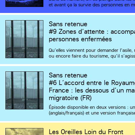
et avant ça la survie des personnes en m
Sans retenue
#9
Zones d’attente : accomp
personnes enfermées
Qu’elles viennent pour demander l’asile, r
ou encore faire du tourisme, qu’il s’agis
Sans retenue
#6
L’accord entre le Royaume
France : les dessous d’un m
migratoire (FR)
Épisode disponible en deux versions : u
(anglais/français) et une version français
Les Oreilles Loin du Front