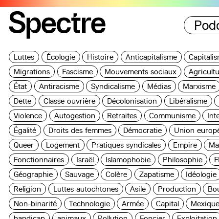
Pod
Luttes
Écologie
Histoire
Anticapitalisme
Capitali
Migrations
Fascisme
Mouvements sociaux
Agricult
État
Antiracisme
Syndicalisme
Médias
Marxisme
Dette
Classe ouvrière
Décolonisation
Libéralisme
Violence
Autogestion
Retraites
Communisme
Int
Égalité
Droits des femmes
Démocratie
Union europ
Queer
Logement
Pratiques syndicales
Empire
Ma
Fonctionnaires
Israël
Islamophobie
Philosophie
F
Géographie
Sauvage
Colère
Zapatisme
Idéologie
Religion
Luttes autochtones
Asile
Production
Bou
Non-binarité
Technologie
Armée
Capital
Mexiqu
handicap
animaux
Pollution
Foncier
Exploitation