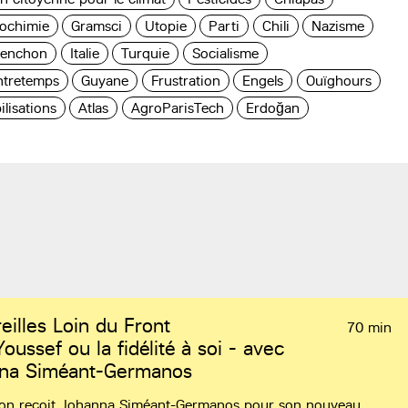
ochimie
Gramsci
Utopie
Parti
Chili
Nazisme
lenchon
Italie
Turquie
Socialisme
tretemps
Guyane
Frustration
Engels
Ouïghours
lisations
Atlas
AgroParisTech
Erdoğan
eilles Loin du Front
70 min
oussef ou la fidélité à soi - avec
na Siméant-Germanos
, on reçoit Johanna Siméant-Germanos pour son nouveau