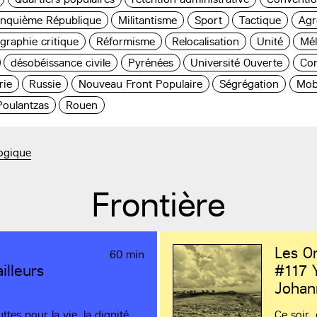
inquième République
Militantisme
Sport
Tactique
Agr
graphie critique
Réformisme
Relocalisation
Unité
Mé
désobéissance civile
Pyrénées
Université Ouverte
Con
rie
Russie
Nouveau Front Populaire
Ségrégation
Mobi
Poulantzas
Rouen
ogique
Frontière
Les Or
60 min
illeurs
#117
Y
Johan
tes pour la vie, la dignité,
Ce soir