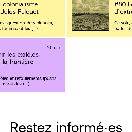
: colonialisme
#80
L
 Jules Falquet
d’ext
 est question de violences,
Ce soir,
 femmes et les (…)
parler d
76 min
r les exilé.es
 la frontière
rôles et refoulements (pushs
es maraudes (…)
Restez informé·es