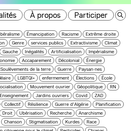
lités
À propos
Participer
ibéralisme
Émancipation
Racisme
Extrême droite
ion
Genre
services publics
Extractivisme
Climat
Gauche
Inégalités
Artificialisation
Impérialisme
onomie
Accaparement
Décolonial
Énergie
Soulèvements de la terre
Guerre
Paysan·nes
éaire
LGBTQI+
enfermement
Élections
École
ocialisation
Mouvement ouvrier
Géopolitique
RN
Enseignement
Jardins ouvriers
Covid
ZAD
Collectif
Résilience
Guerre d'Algérie
Planification
Droit
Ubérisation
Recherche
Anarchisme
Chanson
Stigmatisation
Kurdes
Race
n citoyenne pour le climat
Pesticides
Chiapas