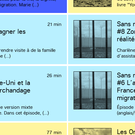
igration. Marie (…)
livre "Y
Sans 
21 min
agner les
#8
Zon
réalit
endre visite à de la famille
Charlène 
se (…)
d’assist
Sans 
26 min
-Uni et la
#6
L’a
archandage
Franc
migrat
ne version mixte
Épisode 
e. Dans cet épisode, (…)
(anglais
Les Or
77 min