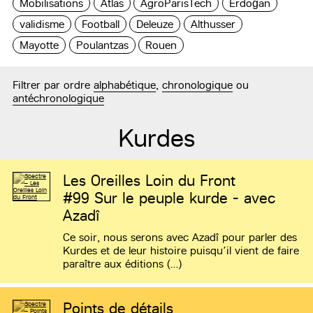
Mobilisations
Atlas
AgroParisTech
Erdoğan
validisme
Football
Deleuze
Althusser
Mayotte
Poulantzas
Rouen
Filtrer par ordre
alphabétique
,
chronologique
ou
antéchronologique
Kurdes
Les Oreilles Loin du Front
#99
Sur le peuple kurde - avec
Azadî
Ce soir, nous serons avec Azadî pour parler des
Kurdes et de leur histoire puisqu’il vient de faire
paraître aux éditions (…)
Points de détails