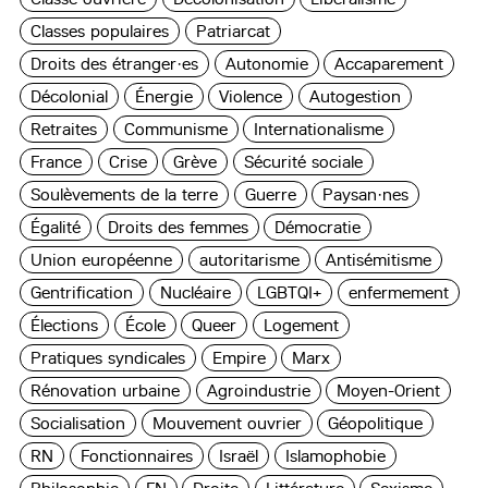
Classes populaires
Patriarcat
Droits des étranger·es
Autonomie
Accaparement
Décolonial
Énergie
Violence
Autogestion
Retraites
Communisme
Internationalisme
France
Crise
Grève
Sécurité sociale
Soulèvements de la terre
Guerre
Paysan·nes
Égalité
Droits des femmes
Démocratie
Union européenne
autoritarisme
Antisémitisme
Gentrification
Nucléaire
LGBTQI+
enfermement
Élections
École
Queer
Logement
Pratiques syndicales
Empire
Marx
Rénovation urbaine
Agroindustrie
Moyen-Orient
Socialisation
Mouvement ouvrier
Géopolitique
RN
Fonctionnaires
Israël
Islamophobie