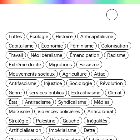
Luttes
Écologie
Histoire
Anticapitalisme
Capitalisme
Économie
Féminisme
Colonisation
Travail
Néolibéralisme
Émancipation
Racisme
Extrême droite
Migrations
Fascisme
Mouvements sociaux
Agriculture
Attac
Antifascisme
Injustice
Sociologie
Révolution
Genre
services publics
Extractivisme
Climat
État
Antiracisme
Syndicalisme
Médias
Marxisme
Violences policières
Anticolonial
Stratégie
Palestine
Gauche
Inégalités
Artificialisation
Impérialisme
Dette
Classe ouvrière
Décolonisation
Libéralisme