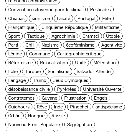
rétention administrative
Convention citoyenne pour le climat
Pesticides
Chiapas
sionisme
Laïcité
Portugal
Fête
Françafrique
Cinquième République
Militantisme
Sport
Tactique
Agrochimie
Gramsci
Utopie
Parti
Chili
Nazisme
écoféminisme
Agentivité
Lénine
Commune
Cartographie critique
Réformisme
Relocalisation
Unité
Mélenchon
Italie
Turquie
Socialisme
Salvador Allende
Langage
Trump
Jeux Olympiques
désobéissance civile
Pyrénées
Université Ouverte
Contretemps
Guyane
Frustration
Engels
Ouïghours
Rêve
Inde
Pinochet
antispécisme
Orbán
Hongrie
Russie
Nouveau Front Populaire
Ségrégation