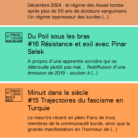
Décembre 2024 : le régime des Assad tombe
après plus de 50 ans de dictature sanguinaire.
Un régime oppresseur des kurdes (…)
Du Poil sous les bras
#16
Résistance et exil avec Pinar
Selek
A propos d’une apprentie sorcière qui se
débrouille plutôt pas mal…. Rediffusion d'une
émission de 2019 - soutien à (…)
Minuit dans le siècle
#15
Trajectoires du fascisme en
Turquie
Le meurtre récent en plein Paris de trois
membres de la communauté kurde, ainsi que la
grande manifestation en l’honneur de (…)