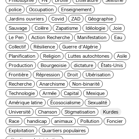
Philosophie
FN
Droite
Littérature
Sexisme
police
Occupation
Enseignement
Jardins ouvriers
Covid
ZAD
Géographie
Sauvage
Colère
Zapatisme
Idéologie
Joie
Le Pen
Action Recherche
Manifestation
Eau
Collectif
Résilience
Guerre d'Algérie
Planification
Religion
Luttes autochtones
Asile
Production
Bourgeoisie
dictature
États-Unis
Frontière
Répression
Droit
Ubérisation
Recherche
Anarchisme
Non-binarité
Technologie
Armée
Capital
Mexique
Amérique latine
Écosocialisme
Sexualité
Université
Chanson
Stigmatisation
Kurdes
Race
handicap
animaux
Pollution
Foncier
Exploitation
Quartiers populaires