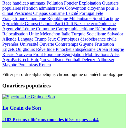
Race
handicap
animaux
Pollution
Foncier
Exploitation
Quartiers
populaires
rétention administrative
Convention citoyenne pour le
climat
Pesticides
Chiapas
sionisme
Laïcité
Portugal
Fête
Françafrique
Cinquième République
Militantisme
Sport
Tactique
Agrochimie
Gramsci
Utopie
Parti
Chili
Nazisme
écoféminisme
Agentivité
Lénine
Commune
Cartographie critique
Réformisme
Relocalisation
Unité
Mélenchon
Italie
Turquie
Socialisme
Salvador
Allende
Langage
Trump
Jeux Olympiques
désobéissance civile
Pyrénées
Université Ouverte
Contretemps
Guyane
Frustration
Engels
Ouïghours
Rêve
Inde
Pinochet
antispécisme
Orbán
Hongrie
Russie
Nouveau Front Populaire
Ségrégation
Mobilisations
Atlas
AgroParisTech
Erdoğan
validisme
Football
Deleuze
Althusser
Mayotte
Poulantzas
Rouen
Filtrer par ordre
alphabétique
,
chronologique
ou
antéchronologique
Quartiers populaires
Le Grain de Son
#182
Prisons : libérons nous des idées reçues -- 4/4