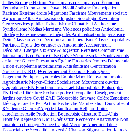
Luttes
Écologie
Histoire
Anticapitalisme
Capitalisme
Économie
Féminisme
Colonisation
Travail
Néolibéralisme
Émancipation
Racisme
Extrême droite
Migrations
Fascisme
Mouvements sociaux
Agriculture
Attac
Antifascisme
Injustice
Sociologie
Révolution
Genre
services publics
Extractivisme
Climat
État
Antiracisme
Syndicalisme
Médias
Marxisme
Violences policières
Anticolonial
Stratégie
Palestine
Gauche
Inégalités
Artificialisation
Impérialisme
Dette
Classe ouvrière
Décolonisation
Libéralisme
Classes populaires
Patriarcat
Droits des étranger·es
Autonomie
Accaparement
Décolonial
Énergie
Violence
Autogestion
Retraites
Communisme
Internationalisme
France
Crise
Grève
Sécurité sociale
Soulèvements
de la terre
Guerre
Paysan·nes
Égalité
Droits des femmes
Démocratie
Union européenne
autoritarisme
Antisémitisme
Gentrification
Nucléaire
LGBTQI+
enfermement
Élections
École
Queer
Logement
Pratiques syndicales
Empire
Marx
Rénovation urbaine
Agroindustrie
Moyen-Orient
Socialisation
Mouvement ouvrier
Géopolitique
RN
Fonctionnaires
Israël
Islamophobie
Philosophie
FN
Droite
Littérature
Sexisme
police
Occupation
Enseignement
Jardins ouvriers
Covid
ZAD
Géographie
Sauvage
Colère
Zapatisme
Idéologie
Joie
Le Pen
Action Recherche
Manifestation
Eau
Collectif
Résilience
Guerre d'Algérie
Planification
Religion
Luttes
autochtones
Asile
Production
Bourgeoisie
dictature
États-Unis
Frontière
Répression
Droit
Ubérisation
Recherche
Anarchisme
Non-
binarité
Technologie
Armée
Capital
Mexique
Amérique latine
Écosocialisme
Sexualité
Université
Chanson
Stigmatisation
Kurdes