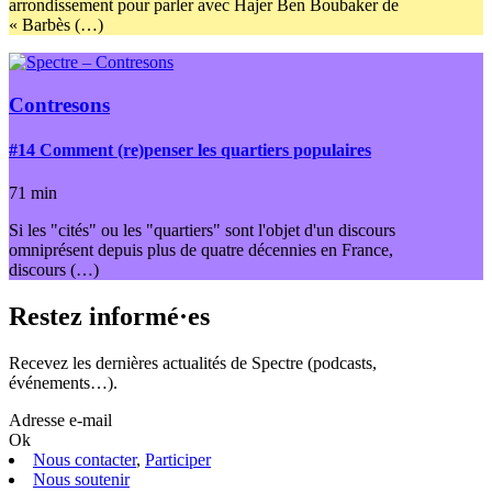
arrondissement pour parler avec Hajer Ben Boubaker de
« Barbès (…)
Contresons
#14
Comment (re)penser les quartiers populaires
71 min
Si les "cités" ou les "quartiers" sont l'objet d'un discours
omniprésent depuis plus de quatre décennies en France,
discours (…)
Restez informé·es
Recevez les dernières actualités de Spectre (podcasts,
événements…).
Adresse e-mail
Ok
Nous contacter
,
Participer
Nous soutenir