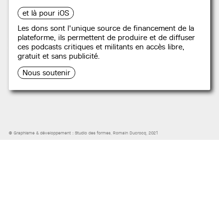
et là pour iOS
Les dons sont l'unique source de financement de la
NOUS CONTACTER
,
PARTICIPER
plateforme, ils permettent de produire et de diffuser
NOUS SOUTENIR
ces podcasts critiques et militants en accès libre,
gratuit et sans publicité.
SUIVEZ-NOUS SUR :
Nous soutenir
MENTIONS LÉGALES ET POLITIQUE DE CONFIDENTIALITÉ
© Graphisme & développement :
Studio des formes
, Romain Ducrocq, 2021