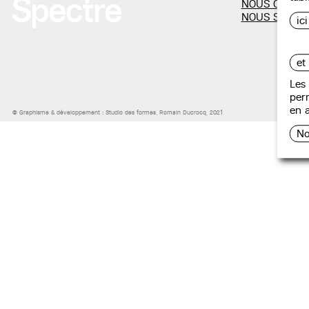
NOUS CONTA
NOUS SOUTE
ic
et
Les 
perm
en a
© Graphisme & développement :
Studio des formes
, Romain Ducrocq, 2021
No