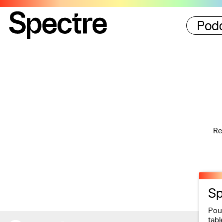
Pod
Re
Sp
Pou
tabl