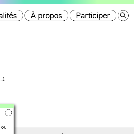
lités
À propos
Participer
…).
 ou