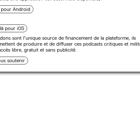
CTER
,
PARTICIPER
SUIVEZ-NOUS SUR :
NIR
i pour Android
 là pour iOS
dons sont l'unique source de financement de la plateforme, ils
ettent de produire et de diffuser ces podcasts critiques et milit
ccès libre, gratuit et sans publicité.
us soutenir