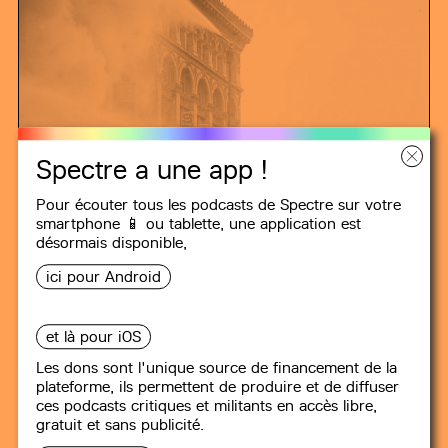
Spectre a une app !
Pour écouter tous les podcasts de Spectre sur votre
smartphone 📱 ou tablette, une
application
est
désormais disponible,
ici pour Android
MINUIT DANS LE SIÈCLE
et là pour iOS
Les dons sont l'unique source de financement de la
plateforme, ils permettent de produire et de diffuser
#11
Fratelli d’Italia : qui sont les
ces podcasts critiques et militants en accès libre,
néofascistes aux portes du
gratuit et sans publicité.