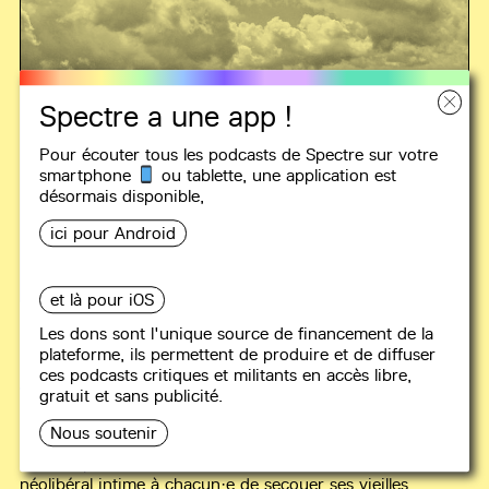
Spectre a une app !
Pour écouter tous les podcasts de Spectre sur votre
smartphone
ou tablette, une
application
est
désormais disponible,
ici pour Android
LES OREILLES LOIN DU FRONT
et là pour iOS
#5
Retour sur le mot
Les dons sont l'unique source de financement de la
plateforme, ils permettent de produire et de diffuser
"émancipation" - avec Frederico
ces podcasts critiques et militants en accès libre,
Tarragoni
gratuit et sans publicité.
57 min
Nous soutenir
"Emancipez-vous !" "Prenez-vous en main !" L'ordre
néolibéral intime à chacun·e de secouer ses vieilles