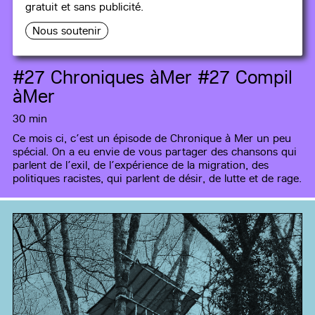
gratuit et sans publicité.
CHRONIQUES ÀMER
Nous soutenir
#27
Chroniques àMer #27 Compil
àMer
30 min
Ce mois ci, c’est un épisode de Chronique à Mer un peu
spécial. On a eu envie de vous partager des chansons qui
parlent de l’exil, de l’expérience de la migration, des
politiques racistes, qui parlent de désir, de lutte et de rage.