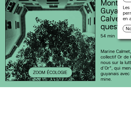
Montagn
Les 
Guyane 
perm
Calvet du
en a
question
No
54 min
Marine Calmet,
collectif Or de
nous sur la lut
d’Or", qui mena
ZOOM ÉCOLOGIE
guyanais avec 
mine.