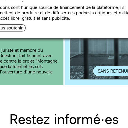
e d’Or en
dons sont l'unique source de financement de la plateforme, ils
- avec Marine
ettent de produire et de diffuser ces podcasts critiques et milit
 collectif Or de
ccès libre, gratuit et sans publicité.
 (octobre 2021)
us soutenir
 juriste et membre du
 Question, fait le point avec
te contre le projet "Montagne
ce la forêt et les sols
SANS RETENU
l’ouverture d’une nouvelle
Restez informé·es