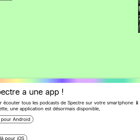
ectre a une app !
r écouter tous les podcasts de Spectre sur votre smartphone 📱
Recommandations
ette, une
application
est désormais disponible,
i pour Android
 contre le projet
 là pour iOS