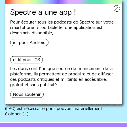
Spectre a une app !
Pour écouter tous les podcasts de Spectre sur votre
smartphone 📱 ou tablette, une
application
est
désormais disponible,
ici pour Android
SANS RETENUE
et là pour iOS
#2
Laissez-passer, rien à voir !
Les dons sont l'unique source de financement de la
plateforme, ils permettent de produire et de diffuser
23 min
ces podcasts critiques et militants en accès libre,
gratuit et sans publicité.
Instruments clefs de la politique d’expulsion, le laissez-
passer consulaire et le laissez-passer européen engendrent
Nous soutenir
de graves violations des droits des personnes enfermées
en rétention administrative. Le laissez-passer consulaire
(LPC) est nécessaire pour pouvoir matériellement
éloigner (…)