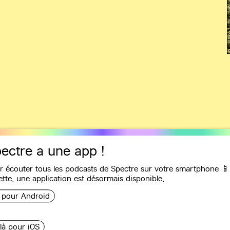
ectre a une app !
r écouter tous les podcasts de Spectre sur votre smartphone 📱
Recommandations
ette, une
application
est désormais disponible,
i pour Android
ope Duggan et
 là pour iOS