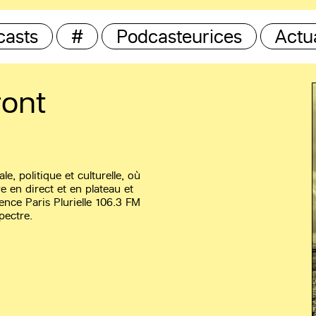
casts
#
Podcasteurices
Actua
ront
, politique et culturelle, où
e en direct et en plateau et
ence Paris Plurielle 106.3 FM
pectre.