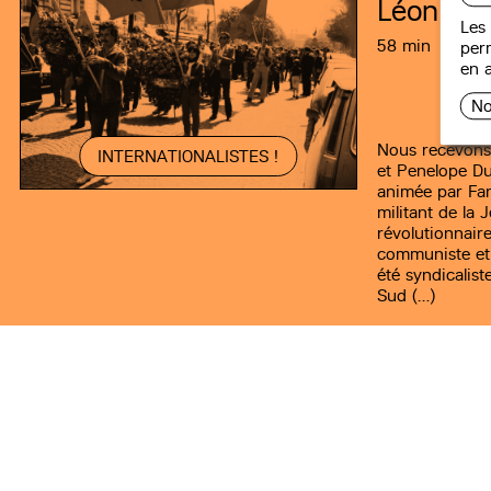
Léon Cr
Les 
58 min
perm
en a
No
Nous recevons
INTERNATIONALISTES !
et Penelope Du
animée par Fan
militant de la
révolutionnaire
communiste et 
été syndicalist
Sud (…)