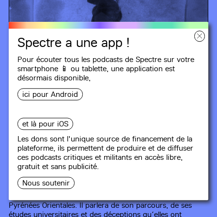
Spectre a une app !
Pour écouter tous les podcasts de Spectre sur votre
smartphone 📱 ou tablette, une
application
est
désormais disponible,
ici pour Android
À L’INTÉRIEUR DU BOCAL
et là pour iOS
Les dons sont l'unique source de financement de la
plateforme, ils permettent de produire et de diffuser
#1
Le chemin de Pablo
ces podcasts critiques et militants en accès libre,
gratuit et sans publicité.
28 min
Nous soutenir
Dans ce premier épisode, on rencontrera Pablo qui a
aujourd’hui 28 ans et qui vit à côté de Perpignan dans les
Pyrénées Orientales. Il parlera de son parcours, de ses
études universitaires et des déceptions qu’elles ont