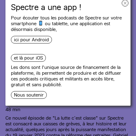
Spectre a une app !
Pour écouter tous les podcasts de Spectre sur votre
smartphone
ou tablette, une
application
est
désormais disponible,
ici pour Android
et là pour iOS
Les dons sont l'unique source de financement de la
LA LUTTE C’EST CLASSE
plateforme, ils permettent de produire et de diffuser
ces podcasts critiques et militants en accès libre,
gratuit et sans publicité.
#8
Caisses de grève - mode
Nous soutenir
d’emploi
48 min
Ce nouvel épisode de "La lutte c’est classe" sur Spectre
est consacré aux caisses de grèves, à leur histoire et leur
actualité, quelques jours après la puissante manifestation
du 19 janvier 2023 contre la réforme des retraites. Gabriel