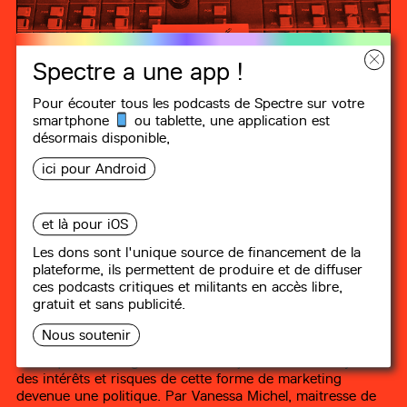
Spectre a une app !
Pour écouter tous les podcasts de Spectre sur votre
smartphone
ou tablette, une
application
est
désormais disponible,
ici pour Android
LES CLÉS DE L’ÉCO
et là pour iOS
Les dons sont l'unique source de financement de la
plateforme, ils permettent de produire et de diffuser
#2
Nudge : incitation ou
ces podcasts critiques et militants en accès libre,
manipulation ? par Vanessa Michel
gratuit et sans publicité.
Nous soutenir
12 min
C'est quoi le "nudge" ? Comment ça marche ? Analyse
des intérêts et risques de cette forme de marketing
devenue une politique. Par Vanessa Michel, maitresse de