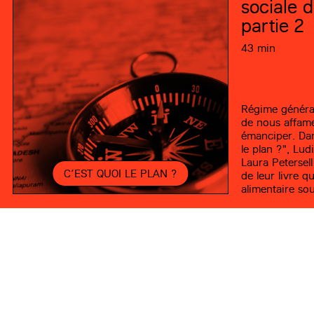
sociale d
partie 2
43 min
Régime général
de nous affame
émanciper. Dan
le plan ?", Lu
Laura Petersell
C’EST QUOI LE PLAN ?
de leur livre 
alimentaire so