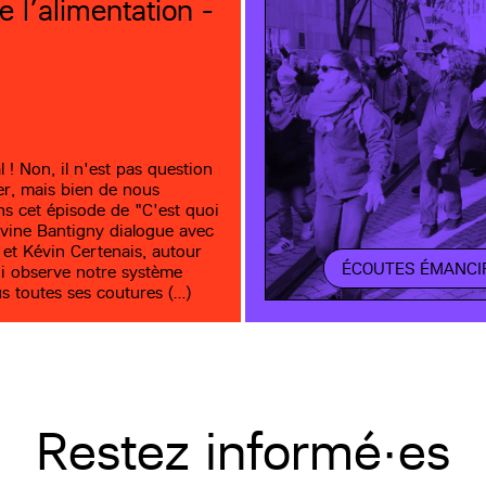
e l’alimentation -
 ! Non, il n'est pas question
r, mais bien de nous
s cet épisode de "C'est quoi
divine Bantigny dialogue avec
 et Kévin Certenais, autour
ÉCOUTES ÉMANCI
qui observe notre système
us toutes ses coutures (…)
Restez informé·es