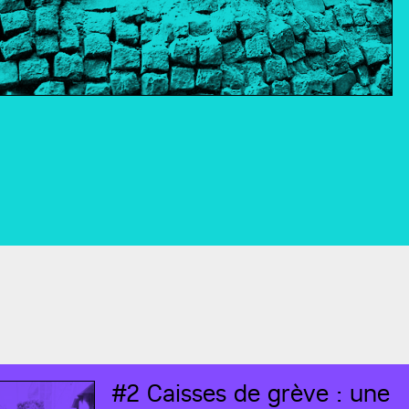
#2
Caisses de grève : une