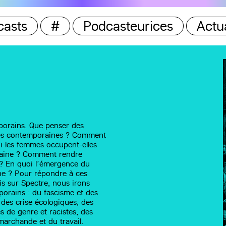
casts
#
Podcasteurices
Actua
porains. Que penser des
ites contemporaines ? Comment
i les femmes occupent-elles
raine ? Comment rendre
s ? En quoi l’émergence du
ine ? Pour répondre à ces
is sur Spectre, nous irons
porains : du fascisme et des
t des crise écologiques, des
s de genre et racistes, des
archande et du travail.