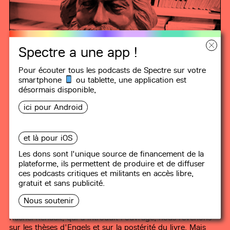
Spectre a une app !
Pour écouter tous les podcasts de Spectre sur votre
smartphone
ou tablette, une
application
est
désormais disponible,
ici pour Android
LES ÉMISSIONS SOCIALES
et là pour iOS
Les dons sont l'unique source de financement de la
plateforme, ils permettent de produire et de diffuser
#1
La Guerre des Paysans
ces podcasts critiques et militants en accès libre,
gratuit et sans publicité.
35 min
L'émission d'aujourd'hui porte sur l'ouvrage de Friedrich
Nous soutenir
Engels "La Guerre des paysans en Allemagne". Avec
Rachel Renault, qui a introduit l'ouvrage, nous revenons
sur les thèses d'Engels et sur la postérité du livre. Mais