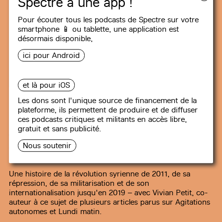
Spectre a une app !
Pour écouter tous les podcasts de Spectre sur votre
smartphone 📱 ou tablette, une
application
est
désormais disponible,
ici pour Android
SORTIR DU CAPITALISME
et là pour iOS
Les dons sont l'unique source de financement de la
#27
Aux origines historiques du
plateforme, ils permettent de produire et de diffuser
renversement de Bachar Al-
ces podcasts critiques et militants en accès libre,
Assad : la révolution syrienne de
gratuit et sans publicité.
2011
Nous soutenir
85 min
Une histoire de la révolution syrienne de 2011, de sa
répression, de sa militarisation et de son
internationalisation jusqu'en 2019 – avec Vivian Petit, co-
auteur à ce sujet de plusieurs articles parus sur Agitations
autonomes et Lundi matin.