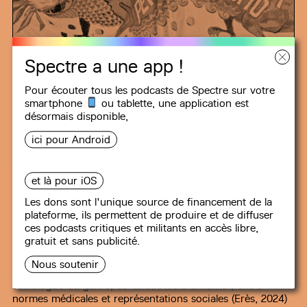
Spectre a une app !
Pour écouter tous les podcasts de Spectre sur votre
smartphone
ou tablette, une
application
est
désormais disponible,
SORTIR DU CAPITALISME
ici pour Android
et là pour iOS
#38
La grossesse comme travail.
Une analyse sociologique féministe
Les dons sont l'unique source de financement de la
plateforme, ils permettent de produire et de diffuser
97 min
ces podcasts critiques et militants en accès libre,
gratuit et sans publicité.
Un épisode autour de la grossesse comme travail dans
une perspective sociologique féministe – avec Sofia, co-
Nous soutenir
animatrice de Sortir du patriarcapitalisme, et Elsa Boulet,
sociologue du genre, co-directrice d’Enfanter, entre
normes médicales et représentations sociales (Erès, 2024)