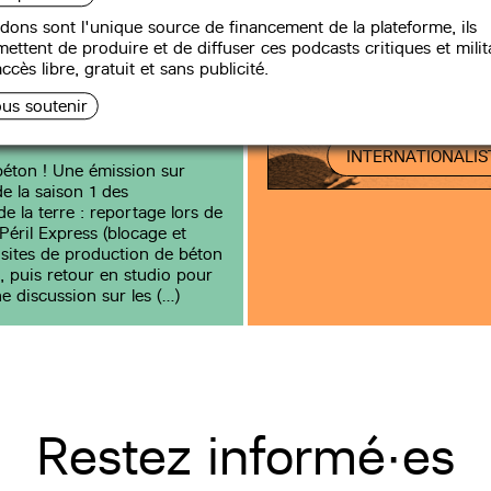
- Grand Péril
dons sont l'unique source de financement de la plateforme, ils
 juin 2021
ettent de produire et de diffuser ces podcasts critiques et milit
ccès libre, gratuit et sans publicité.
us soutenir
INTERNATIONALIST
éton ! Une émission sur
de la saison 1 des
e la terre : reportage lors de
Péril Express (blocage et
sites de production de béton
), puis retour en studio pour
ne discussion sur les (…)
Restez informé·es