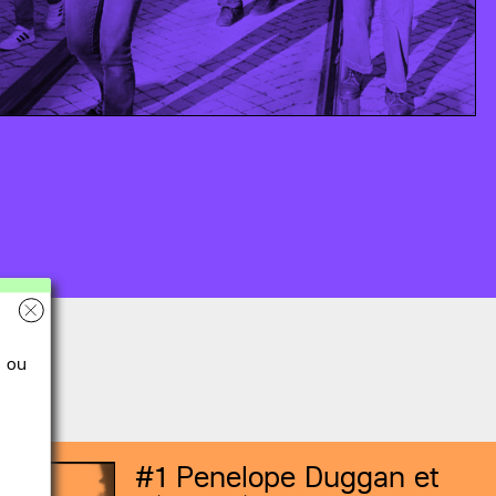
ou
#1
Penelope Duggan et