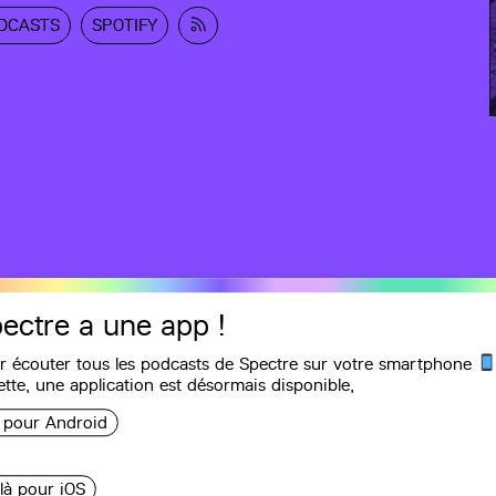
DCASTS
SPOTIFY
ectre a une app !
r écouter tous les podcasts de Spectre sur votre smartphone
Recommandations
ette, une
application
est désormais disponible,
i pour Android
oulèvements de
 là pour iOS