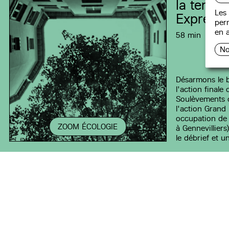
la terre 
Les 
Express,
perm
en a
58 min
No
Désarmons le b
l'action finale 
Soulèvements d
l'action Grand 
occupation de 
ZOOM ÉCOLOGIE
à Gennevilliers
le débrief et u