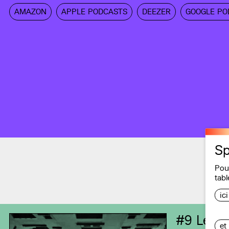
AMAZON
APPLE PODCASTS
DEEZER
GOOGLE PO
Sp
Pou
tabl
ic
#9
Les S
et