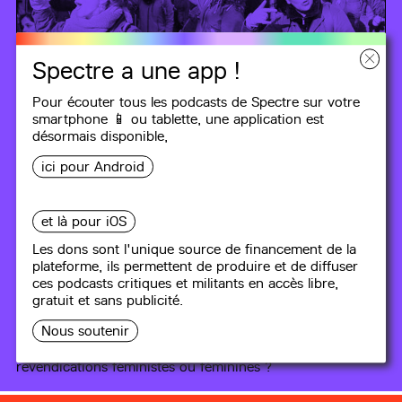
Spectre a une app !
Pour écouter tous les podcasts de Spectre sur votre
smartphone 📱 ou tablette, une
application
est
désormais disponible,
ici pour Android
ÉCOUTES ÉMANCIPÉES
et là pour iOS
Les dons sont l'unique source de financement de la
plateforme, ils permettent de produire et de diffuser
#11
Féminisme et Syndicalisme 1
ces podcasts critiques et militants en accès libre,
gratuit et sans publicité.
53 min
Nous soutenir
Comment le syndicalisme prend-t-il en compte les
revendications spécifiques des travailleuses ? S'agit-il de
revendications féministes ou féminines ?