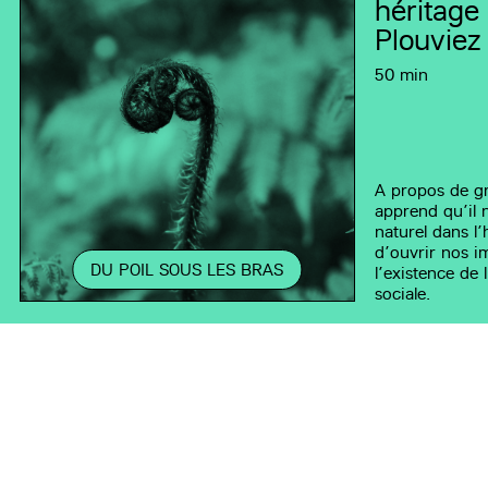
héritage
Plouviez
50 min
A propos de gr
apprend qu’il n
naturel dans l’
d’ouvrir nos i
DU POIL SOUS LES BRAS
l’existence de 
sociale.