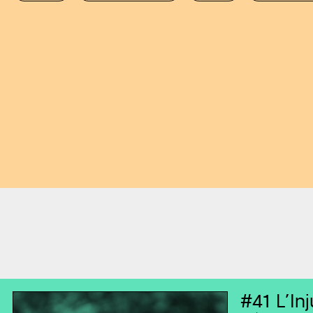
#41
L’Inj