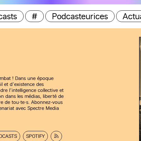
casts
#
Podcasteurices
Actua
combat ! Dans une époque
il et d’existence des
dre l’intelligence collective et
on dans les médias, liberté de
faire de tou·te·s. Abonnez-vous
tenariat avec Spectre Media
DCASTS
SPOTIFY