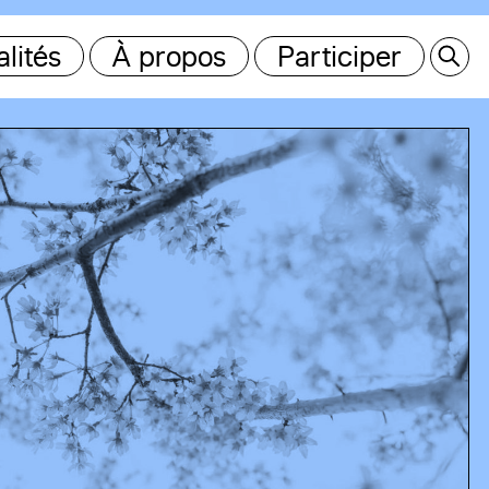
lités
À propos
Participer