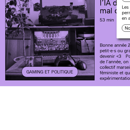
l’IA dans
Les 
mal ou m
perm
en a
53 min
No
Bonne année 2
petit·e·s ou gr
devenir <3 Po
de l’année, on 
collectif marse
GAMING ET POLITIQUE
féministe et qu
expérimentatio