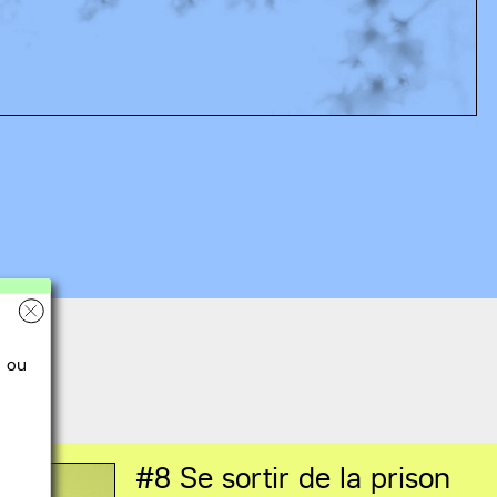
ou
#8
Se sortir de la prison