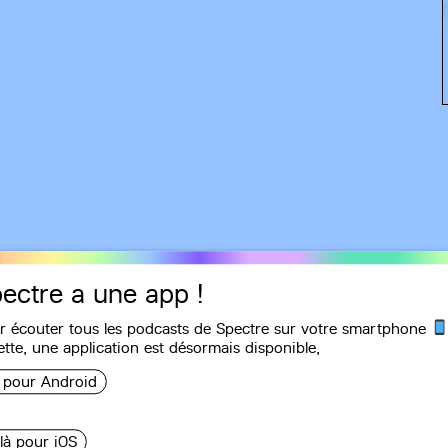
ectre a une app !
r écouter tous les podcasts de Spectre sur votre smartphone
Recommandations
ette, une
application
est désormais disponible,
i pour Android
Fluid Space"et
 là pour iOS