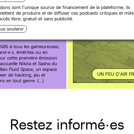
 le jeu vidéo c’est
dons sont l'unique source de financement de la plateforme, ils
auvais ?
ettent de produire et de diffuser ces podcasts critiques et milit
ccès libre, gratuit et sans publicité.
us soutenir
026 à tous les gameureuses,
and·e·s, émérites ou en
ur cette première émission
accueille Nikita et Sasha du
illais Fluid Space, un espace
UN PEU D’AIR FR
eer de hacking, jeu et
ns en tout genre. (…)
Restez informé·es