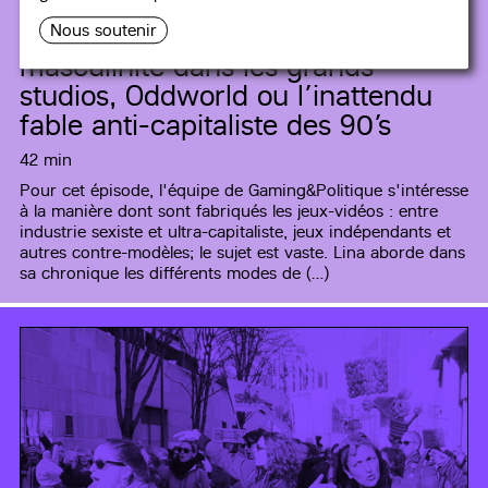
#4
[Archive] Les jeux indé, la
Nous soutenir
masculinité dans les grands
studios, Oddworld ou l’inattendu
fable anti-capitaliste des 90’s
42 min
Pour cet épisode, l'équipe de Gaming&Politique s'intéresse
à la manière dont sont fabriqués les jeux-vidéos : entre
industrie sexiste et ultra-capitaliste, jeux indépendants et
autres contre-modèles; le sujet est vaste. Lina aborde dans
sa chronique les différents modes de (…)