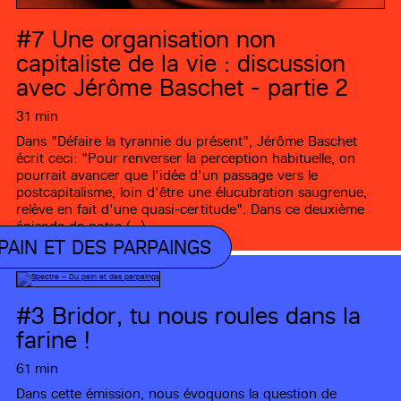
#7
Une organisation non
capitaliste de la vie : discussion
avec Jérôme Baschet - partie 2
31 min
Dans "Défaire la tyrannie du présent", Jérôme Baschet
écrit ceci: "Pour renverser la perception habituelle, on
pourrait avancer que l'idée d'un passage vers le
postcapitalisme, loin d'être une élucubration saugrenue,
relève en fait d'une quasi-certitude". Dans ce deuxième
épisode de notre (…)
PAIN ET DES PARPAINGS
#3
Bridor, tu nous roules dans la
farine !
61 min
Dans cette émission, nous évoquons la question de