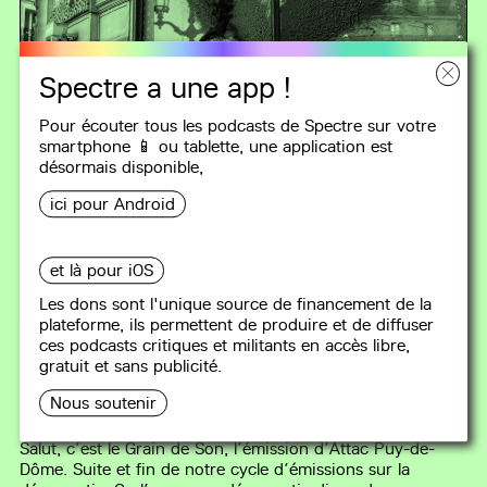
Spectre a une app !
Pour écouter tous les podcasts de Spectre sur votre
smartphone 📱 ou tablette, une
application
est
désormais disponible,
ici pour Android
et là pour iOS
LE GRAIN DE SON
Les dons sont l'unique source de financement de la
plateforme, ils permettent de produire et de diffuser
ces podcasts critiques et militants en accès libre,
#134
Des mots, des maux, démo...
gratuit et sans publicité.
cratie ! -- 4/4
Nous soutenir
26 min
Salut, c’est le Grain de Son, l’émission d’Attac Puy-de-
Dôme. Suite et fin de notre cycle d’émissions sur la