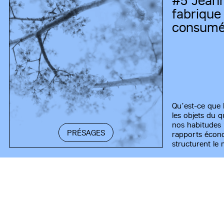
#5
Jeann
fabrique
consumé
Qu’est-ce que
les objets du q
nos habitudes 
PRÉSAGES
rapports écon
structurent le