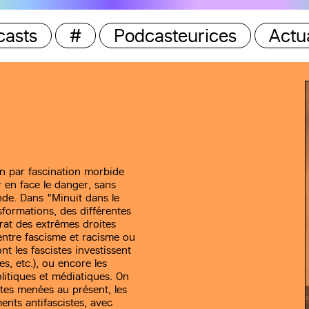
casts
#
Podcasteurices
Actua
on par fascination morbide
 en face le danger, sans
nde. Dans "Minuit dans le
sformations, des différentes
orat des extrêmes droites
entre fascisme et racisme ou
t les fascistes investissent
s, etc.), ou encore les
litiques et médiatiques. On
uttes menées au présent, les
ents antifascistes, avec