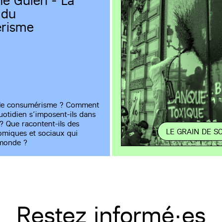
e Guien - La
 du
risme
 le consumérisme ? Comment
uotidien s’imposent-ils dans
? Que racontent-ils des
LE GRAIN DE S
omiques et sociaux qui
 monde ?
Restez informé·es