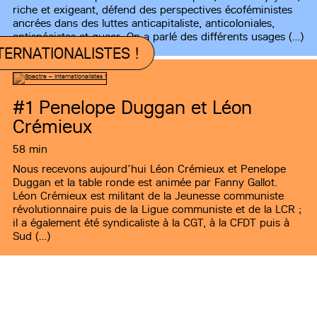
riche et exigeant, défend des perspectives écoféministes
ancrées dans des luttes anticapitaliste, anticoloniales,
antispécistes et queer. On a parlé des différents usages (…)
TERNATIONALISTES !
#1
Penelope Duggan et Léon
Crémieux
58 min
Nous recevons aujourd’hui Léon Crémieux et Penelope
Duggan et la table ronde est animée par Fanny Gallot.
Léon Crémieux est militant de la Jeunesse communiste
révolutionnaire puis de la Ligue communiste et de la LCR ;
il a également été syndicaliste à la CGT, à la CFDT puis à
Sud (…)