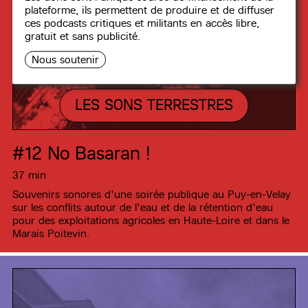
plateforme, ils permettent de produire et de diffuser
ces podcasts critiques et militants en accès libre,
gratuit et sans publicité.
Nous soutenir
LES SONS TERRESTRES
#12
No Basaran !
37 min
Souvenirs sonores d'une soirée publique au Puy-en-Velay
sur les conflits autour de l'eau et de la rétention d'eau
pour des exploitations agricoles en Haute-Loire et dans le
Marais Poitevin.