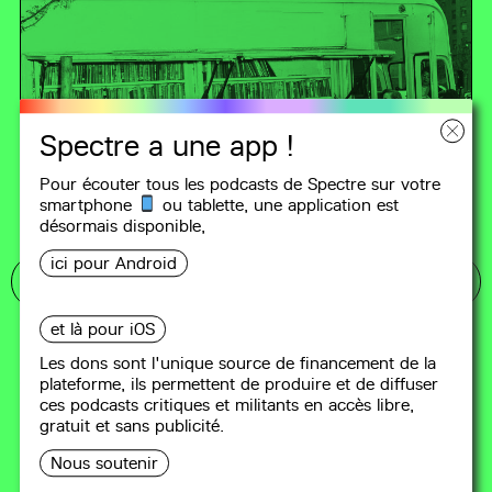
Spectre a une app !
Pour écouter tous les podcasts de Spectre sur votre
smartphone
ou tablette, une
application
est
désormais disponible,
ici pour Android
DEUX CONNARDS DANS UN BIBLIOBUS
et là pour iOS
#6
Congrès de l’ABF : une grande
Les dons sont l'unique source de financement de la
famille dysfonctionnelle - et
plateforme, ils permettent de produire et de diffuser
ces podcasts critiques et militants en accès libre,
antifasciste ?
gratuit et sans publicité.
73 min
Nous soutenir
Tous les ans le congrès de l'Association des