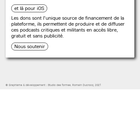
et là pour iOS
Les dons sont l'unique source de financement de la
NOUS CONTACTER
,
PARTICIPER
plateforme, ils permettent de produire et de diffuser
NOUS SOUTENIR
ces podcasts critiques et militants en accès libre,
gratuit et sans publicité.
SUIVEZ-NOUS SUR :
Nous soutenir
MENTIONS LÉGALES ET POLITIQUE DE CONFIDENTIALITÉ
© Graphisme & développement :
Studio des formes
, Romain Ducrocq, 2021