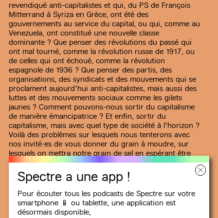
revendiqué anti-capitalistes et qui, du PS de François
Mitterrand à Syriza en Grèce, ont été des
gouvernements au service du capital, ou qui, comme au
Venezuela, ont constitué une nouvelle classe
dominante ? Que penser des révolutions du passé qui
ont mal tourné, comme la révolution russe de 1917, ou
de celles qui ont échoué, comme la révolution
espagnole de 1936 ? Que penser des partis, des
organisations, des syndicats et des mouvements qui se
proclament aujourd'hui anti-capitalistes, mais aussi des
luttes et des mouvements sociaux comme les gilets
jaunes ? Comment pouvons-nous sortir du capitalisme
de manière émancipatrice ? Et enfin, sortir du
capitalisme, mais avec quel type de société à l'horizon ?
Voilà des problèmes sur lesquels nous tenterons avec
nos invité·es de vous donner du grain à moudre, sur
lesquels on mettra notre grain de sel en espérant être
un grain de sable dans la machine, chaque mois sur
Spectre.
Voir plus
Spectre a une app !
S’ABONNER SUR
Pour écouter tous les podcasts de Spectre sur votre
smartphone 📱 ou tablette, une
application
est
AMAZON
APPLE PODCASTS
DEEZER
désormais disponible,