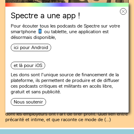
Spectre a une app !
Pour écouter tous les podcasts de Spectre sur votre
smartphone
ou tablette, une
application
est
désormais disponible,
TÉMOINS
ici pour Android
#3
Droits des pigistes 2/2 - Métier
et là pour iOS
passion, précarité et capitalisme
Les dons sont l'unique source de financement de la
sauvage
plateforme, ils permettent de produire et de diffuser
ces podcasts critiques et militants en accès libre,
42 min
gratuit et sans publicité.
Être journaliste rémunéré à la pige, c’est bien souvent se
Nous soutenir
trouver au croisement du métier passion et du travail
précaire, le premier poussant au second dans un piège
dont les employeurs ont l’art de tirer profit. Quel lien entre
précarité et intime, et que raconte ce mode de (…)