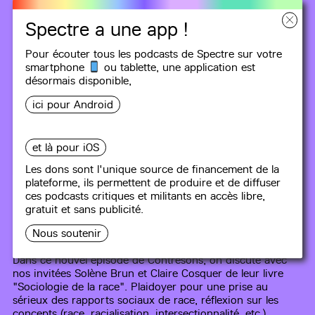
Spectre a une app !
Pour écouter tous les podcasts de Spectre sur votre
smartphone
ou tablette, une
application
est
désormais disponible,
ici pour Android
et là pour iOS
CONTRESONS
Les dons sont l'unique source de financement de la
plateforme, ils permettent de produire et de diffuser
#9
Pour une sociologie de la race
ces podcasts critiques et militants en accès libre,
gratuit et sans publicité.
(1re partie)
Nous soutenir
47 min
Dans ce nouvel épisode de Contresons, on discute avec
nos invitées Solène Brun et Claire Cosquer de leur livre
"Sociologie de la race". Plaidoyer pour une prise au
sérieux des rapports sociaux de race, réflexion sur les
concepts (race, racialisation, intersectionnalité, etc.),