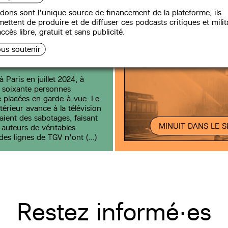
n garde-à-vue
dons sont l'unique source de financement de la plateforme, ils
 autocollants »
ettent de produire et de diffuser ces podcasts critiques et milit
ccès libre, gratuit et sans publicité.
us soutenir
Paris en juillet 2024, à
: soixante personnes
e placées en garde-à-vue. Le
ntérieur avance à la télévision
aient des sabotages, faisant
MINUIT DANS LE S
 auteurs de véritables
des lignes de TGV n'ont (…)
Restez informé·es