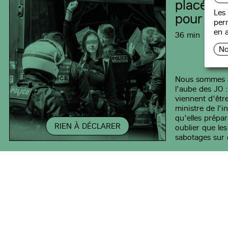
placée e
Les 
pour des
perm
en a
36 min
No
Nous sommes à 
l'aube des JO 
viennent d'êtr
ministre de l'i
qu'elles prépar
RIEN À DÉCLARER
oublier que les
sabotages sur 