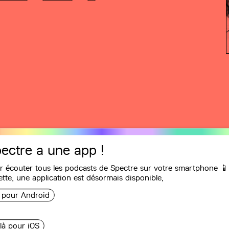
ectre a une app !
r écouter tous les podcasts de Spectre sur votre smartphone 📱
Recommandations
ette, une
application
est désormais disponible,
i pour Android
 « J’ai été
 là pour iOS