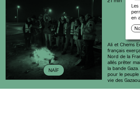
21 min
Les 
perm
en a
No
Ali et Chems E
français exerç
Nord de la Fra
allés prêter ma
la bande Gaza. 
NAÏF
pour le peuple 
vie des Gazaou