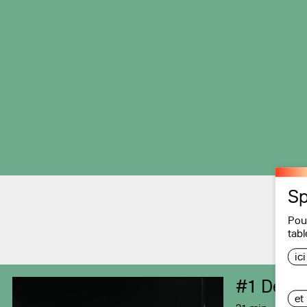
Sp
Pou
tabl
ic
#1
De re
et