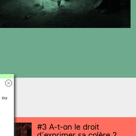
ou
#3
A-t-on le droit
d’exprimer sa colère ?