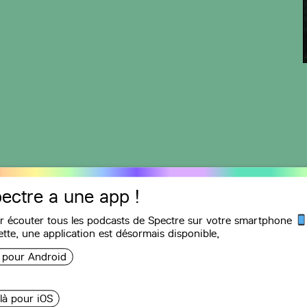
ectre a une app !
r écouter tous les podcasts de Spectre sur votre smartphone
Recommandations
ette, une
application
est désormais disponible,
i pour Android
tour de Gaza
 là pour iOS