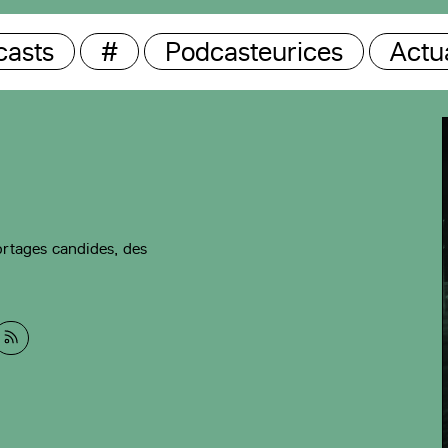
casts
#
Podcasteurices
Actua
ortages candides, des