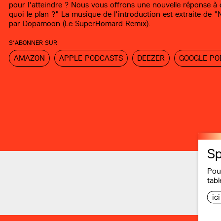
pour l'atteindre ? Nous vous offrons une nouvelle réponse à 
quoi le plan ?" La musique de l'introduction est extraite de "Nu
par Dopamoon (Le SuperHomard Remix).
S’ABONNER SUR
AMAZON
APPLE PODCASTS
DEEZER
GOOGLE PO
Sp
Pou
tabl
ic