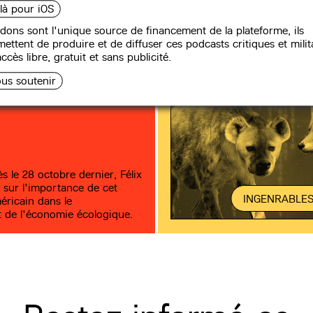
 là pour iOS
an Daly, père
nomie écologique,
dons sont l'unique source de financement de la plateforme, ils
ettent de produire et de diffuser ces podcasts critiques et milit
 Garnier
ccès libre, gratuit et sans publicité.
us soutenir
s le 28 octobre dernier, Félix
t sur l'importance de cet
INGENRABLE
ricain dans le
 de l'économie écologique.