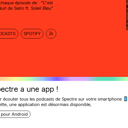
chaque épisode de : "C'est
it de Satin ft. Soleil Bleu"
DCASTS
SPOTIFY
ectre a une app !
r écouter tous les podcasts de Spectre sur votre smartphone
ette, une
application
est désormais disponible,
Recommandations
i pour Android