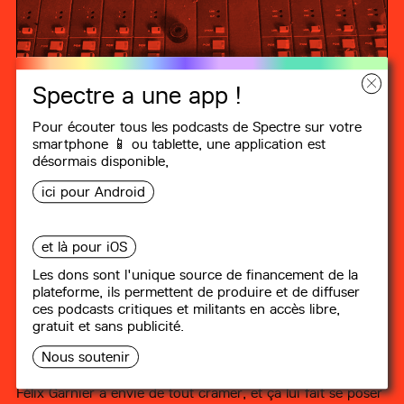
Spectre a une app !
Pour écouter tous les podcasts de Spectre sur votre
smartphone 📱 ou tablette, une
application
est
désormais disponible,
ici pour Android
et là pour iOS
LES CLÉS DE L’ÉCO
Les dons sont l'unique source de financement de la
plateforme, ils permettent de produire et de diffuser
#25
Et si l’économie servait à
ces podcasts critiques et militants en accès libre,
gratuit et sans publicité.
satisfaire nos besoins ?
Nous soutenir
7 min
Félix Garnier a envie de tout cramer, et ça lui fait se poser