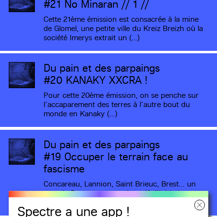
#21
No Minaran // 1 //
Cette 21ème émission est consacrée à la mine
de Glomel, une petite ville du Kreiz Breizh où la
société Imerys extrait un (…)
Du pain et des parpaings
#20
KANAKY XXCRA !
Pour cette 20ème émission, on se penche sur
l’accaparement des terres à l’autre bout du
monde en Kanaky (…)
Du pain et des parpaings
#19
Occuper le terrain face au
fascisme
Concareau, Lannion, Saint Brieuc, Brest... un
tour de Bretagne non exhaustif d'initiatives,
manifestations, actions, assos qui (…)
Spectre a une app !