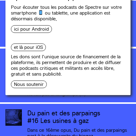
Pour écouter tous les podcasts de Spectre sur votre
Du pain et des parpaings
smartphone
ou tablette, une
application
est
#18
De l’eau jaillit le feu
désormais disponible,
Pour entamer avec élan la saison 3 de
ici pour Android
l’émission Du pain et des parpaings, nous
commençons par un retour sur 6 jours de (…)
et là pour iOS
Du pain et des parpaings
Les dons sont l'unique source de financement de la
plateforme, ils permettent de produire et de diffuser
#17
Paysannes, légitimité et
ces podcasts critiques et militants en accès libre,
tronçonneuses
gratuit et sans publicité.
La bergère et sa jupette, la fermière et son
Nous soutenir
panier d'oeufs, la laitière et ses joues rouges, ça
ne fait pas si longtemps (…)
Du pain et des parpaings
#16
Les usines à gaz
Dans ce 16ème opus, Du pain et des parpaings
part à la découverte du biogaz.