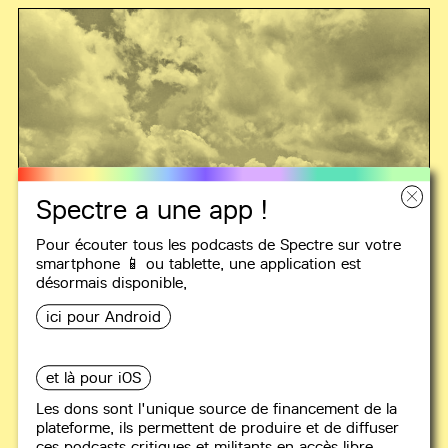
Spectre a une app !
Pour écouter tous les podcasts de Spectre sur votre
smartphone 📱 ou tablette, une
application
est
désormais disponible,
ici pour Android
et là pour iOS
LES OREILLES LOIN DU FRONT
Les dons sont l'unique source de financement de la
plateforme, ils permettent de produire et de diffuser
ces podcasts critiques et militants en accès libre,