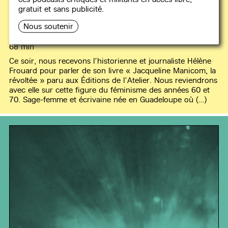
#84
Histoire de Jacqueline
gratuit et sans publicité.
Manicom, la révoltée - avec
Nous soutenir
Hélène Frouard
68 min
Ce soir, nous recevons l’historienne et journaliste Hélène
Frouard pour parler de son livre « Jacqueline Manicom, la
révoltée » paru aux Éditions de l’Atelier. Nous reviendrons
avec elle sur cette figure du féminisme des années 60 et
70. Sage-femme et écrivaine née en Guadeloupe où (…)