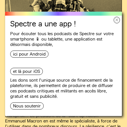
Spectre a une app !
Pour écouter tous les podcasts de Spectre sur votre
smartphone 📱 ou tablette, une
application
est
désormais disponible,
ici pour Android
SOCIALCAST
et là pour iOS
#1
La résilience, s’en prendre à soi
Les dons sont l'unique source de financement de la
plateforme, ils permettent de produire et de diffuser
plutôt qu’aux bourgeois
ces podcasts critiques et militants en accès libre,
gratuit et sans publicité.
10 min
La "résilience" est devenue un concept en vogue ces
Nous soutenir
dernières années : crise sanitaire, terrorisme, en
entreprise… Le président de la "start-up nation"
Emmanuel Macron en est même le spécialiste, à force de
l’utiliser dans de nombreux discours. La résilience, c’est le