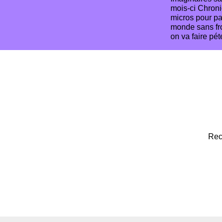
mois-ci Chron
micros pour pa
monde sans fro
on va faire péte
Rec