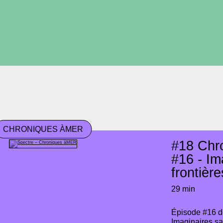
CHRONIQUES ÀMER
#18
Chr
#16 - Im
frontièr
29 min
Épisode #16 
Imaginaires sa