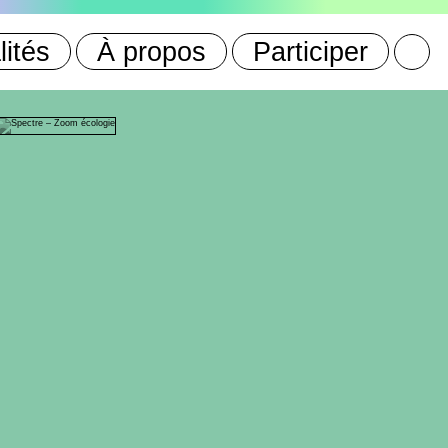
lités
À propos
Participer