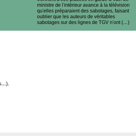
ministre de l'intérieur avance à la télévision
qu'elles préparaient des sabotages, faisant
oublier que les auteurs de véritables
sabotages sur des lignes de TGV n'ont (…)
s…).