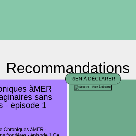
Recommandations
RIEN À DÉCLARER
oniques àMER
aginaires sans
es - épisode 1
de Chroniques àMER -
ns frontières - épisode 1 Ce