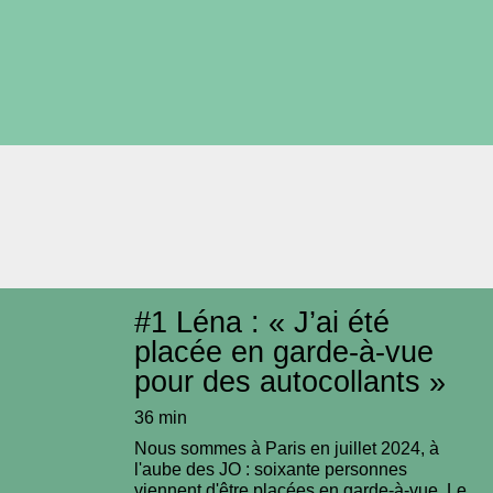
#1
Léna : « J’ai été
placée en garde-à-vue
pour des autocollants »
36 min
Nous sommes à Paris en juillet 2024, à
l'aube des JO : soixante personnes
viennent d'être placées en garde-à-vue. Le