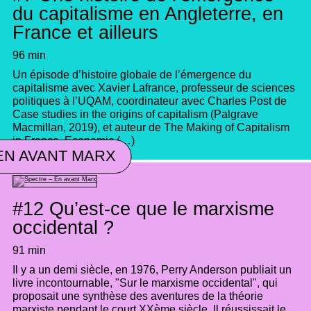
du capitalisme en Angleterre, en
France et ailleurs
96 min
Un épisode d’histoire globale de l’émergence du
capitalisme avec Xavier Lafrance, professeur de sciences
politiques à l’UQAM, coordinateur avec Charles Post de
Case studies in the origins of capitalism (Palgrave
Macmillan, 2019), et auteur de The Making of Capitalism
in France. Economic (…)
EN AVANT MARX
#12
Qu’est-ce que le marxisme
occidental ?
91 min
Il y a un demi siècle, en 1976, Perry Anderson publiait un
livre incontournable, "Sur le marxisme occidental", qui
proposait une synthèse des aventures de la théorie
marxiste pendant le court XXème siècle. Il réussissait le